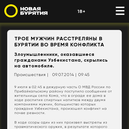
18+
ТРОЕ МУЖЧИН РАССТРЕЛЯНЫ В
БУРЯТИИ ВО ВРЕМЯ КОНФЛИКТА
Злоумышленники, оказавшиеся
гражданами Узбекистана, скрылись
на автомобиле.
Происшествия |
09.07.2014 | 09:45
9 июля в 02:45 в дежурную часть О МВД России по
Прибайкальскому району поступило сообщение от
жительницы села Кома, что в ограде ее дома в
ходе распития спиртных напитков между двумя
компаниями мужчин, большинство которых
граждане Узбекистана, произошел конфликт на
почве ревности.
В ходе ссоры один из них произвел выстрелы из
травматического оружия, в результате которого