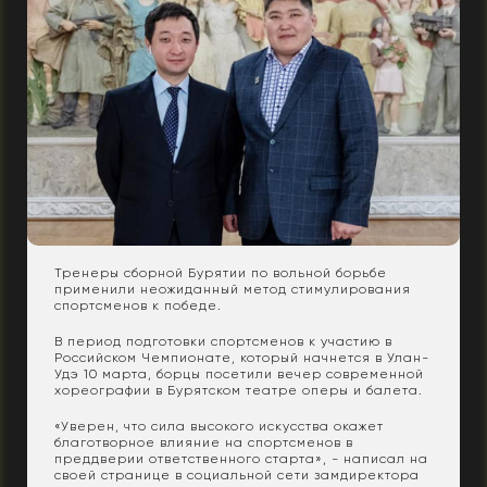
Тренеры сборной Бурятии по вольной борьбе
применили неожиданный метод стимулирования
спортсменов к победе.
В период подготовки спортсменов к участию в
Российском Чемпионате, который начнется в Улан-
Удэ 10 марта, борцы посетили вечер современной
хореографии в Бурятском театре оперы и балета.
«Уверен, что сила высокого искусства окажет
благотворное влияние на спортсменов в
преддверии ответственного старта», - написал на
своей странице в социальной сети замдиректора