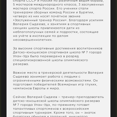
спорта СССР и России по различным видам борьбы,
5 мастеров международного класса, 3 заслуженных
мастера спорта России. Его ученики стали
тренерами сборных команд России и Бурятии,
четверо из них носят почётное звание
«Заслуженный тренер России». Благодаря усилиям
Валерия Сыдеева, к занятиям в спортивных
секциях школы привлекаются дети из
неблагополучных семей и подростки, состоящие
на учёте в инспекции по делам
несовершеннолетних.
За высокие спортивные достижения воспитанников
Детско-юношеская спортивная школа № 7 города
Улан-Удэ была переведена в разряд
специализированной школы олимпийского
резерва.
Важное место в тренерской деятельности Валерия
Сыдеева занимает работа с людьми с
ограниченными физическими возможностями. Он
подготовил победителей Всемирных игр глухих,
чемпионов Европы и мира.
Сейчас Валерий Сыдеев – тренер-преподаватель
детско-юношеской школы олимпийского резерва
№ 7 города Улан-Удэ, по-прежнему готовит
талантливых спортсменов к всероссийским
спортивным турнирам. Кроме того, он — знаток
бурятских обычаев и традиций, инициатор