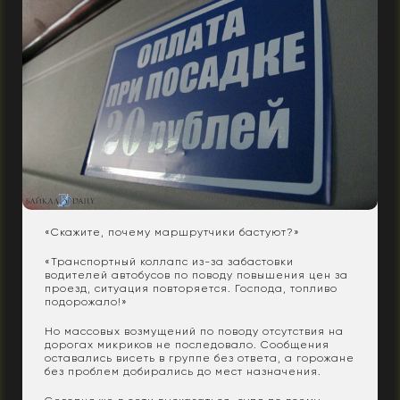
«Скажите, почему маршрутчики бастуют?»
«Транспортный коллапс из-за забастовки
водителей автобусов по поводу повышения цен за
проезд, ситуация повторяется. Господа, топливо
подорожало!»
Но массовых возмущений по поводу отсутствия на
дорогах микриков не последовало. Сообщения
оставались висеть в группе без ответа, а горожане
без проблем добирались до мест назначения.