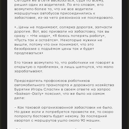
Сегодня же в сети высказаться, судя по всему,
решил один из водителей. По его словам, его
возмутило более то, что не все водители
маршрутных автобусов присоединились к
забастовке, из-за чего резонанса не последовало.
«…Цены не поднимают, солярка дорогая, запчасти
дорогие. Вот, вас призвали на забастовку, так вы
сразу – «Не надо», «Я боюсь потерять работу»,
«Пусть так и остаётся». Некоторые мужики не
вышли, потому что они понимают, что это
безобразие с подъёмом цены так и будет
продлеваться»
Его также возмутило то, что работники не говорят в
открытую о проблемах, а лишь шепчутся, что мало
зарабатывают.
Председатель профсоюзов работников
автомобильного транспорта и дорожного хозяйства
Бурятии Игорь Сластин в своем ответе на запрос
«Байкал-Daily» пояснил, что же было на самом
деле:
- Как таковой организованной забастовки не было.
Но даже если и потребуется провести ее, то скоро
попросту бастовать будет некому. За последний
квартал с маршрутов ушло около 90 машин.