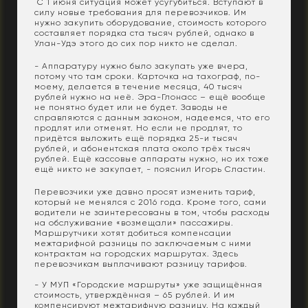
С 1 июня ситуация может усугубиться. Вступают в
силу новые требования для перевозчиков. Им
нужно закупить оборудование, стоимость которого
составляет порядка ста тысяч рублей, однако в
Улан-Удэ этого до сих пор никто не сделал.
- Аппаратуру нужно было закупать уже вчера,
потому что там сроки. Карточка на тахограф, по-
моему, делается в течение месяца, 40 тысяч
рублей нужно на неё. Эра-Глонасс – ещё вообще
не понятно будет или не будет. Заводы не
справляются с данным законом, надеемся, что его
продлят или отменят. Но если не продлят, то
придётся выложить ещё порядка 25-и тысяч
рублей, и абонентская плата около трёх тысяч
рублей. Ещё кассовые аппараты нужно, но их тоже
ещё никто не закупает, - пояснил Игорь Сластин.
Перевозчики уже давно просят изменить тариф,
который не менялся с 2016 года. Кроме того, сами
водители не заинтересованы в том, чтобы расходы
на обслуживание «возмещали» пассажиры.
Маршрутчики хотят добиться компенсации
межтарифной разницы по заключаемым с ними
контрактам на городских маршрутах. Здесь
перевозчикам выплачивают разницу тарифов.
- У МУП «Городские маршруты» уже защищённая
стоимость, утверждённая – 65 рублей. И им
компенсируют межтарифную разницу. На каждый