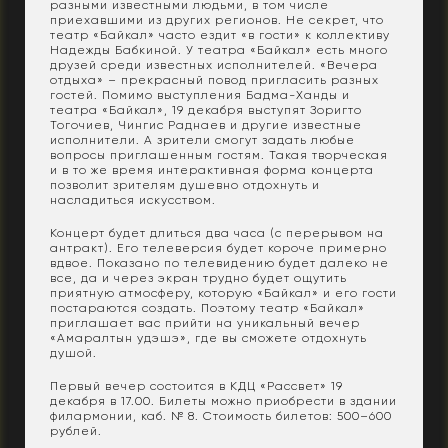
разными известными людьми, в том числе
приехавшими из других регионов. Не секрет, что
театр «Байкал» часто ездит «в гости» к коллективу
Надежды Бабкиной. У театра «Байкал» есть много
друзей среди известных исполнителей. «Вечера
отдыха» – прекрасный повод пригласить разных
гостей. Помимо выступления Бадма-Ханды и
театра «Байкал», 19 декабря выступят Зоригто
Тогочиев, Чингис Раднаев и другие известные
исполнители. А зрители смогут задать любые
вопросы приглашенным гостям. Такая творческая
и в то же время интерактивная форма концерта
позволит зрителям душевно отдохнуть и
насладиться искусством.
Концерт будет длиться два часа (с перерывом на
антракт). Его телеверсия будет короче примерно
вдвое. Показано по телевидению будет далеко не
все, да и через экран трудно будет ощутить
приятную атмосферу, которую «Байкал» и его гости
постараются создать. Поэтому театр «Байкал»
приглашает вас прийти на уникальный вечер
«Амаралтын удэшэ», где вы сможете отдохнуть
душой.
Первый вечер состоится в КДЦ «Рассвет» 19
декабря в 17.00. Билеты можно приобрести в здании
филармонии, каб. № 8. Стоимость билетов: 500–600
рублей.