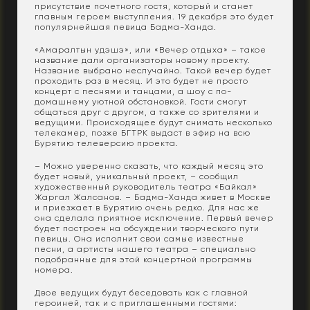
присутствие почетного гостя, который и станет
главным героем выступления. 19 декабря это будет
популярнейшая певица Бадма-Ханда.
«Амаралтын удэшэ», или «Вечер отдыха» – такое
название дали организаторы новому проекту.
Название выбрано неслучайно. Такой вечер будет
проходить раз в месяц. И это будет не просто
концерт с песнями и танцами, а шоу с по-
домашнему уютной обстановкой. Гости смогут
общаться друг с другом, а также со зрителями и
ведущими. Происходящее будут снимать несколько
телекамер, позже БГТРК выдаст в эфир на всю
Бурятию телеверсию проекта.
– Можно уверенно сказать, что каждый месяц это
будет новый, уникальный проект, – сообщил
художественный руководитель театра «Байкал»
Жаргал Жалсанов. – Бадма-Ханда живет в Москве
и приезжает в Бурятию очень редко. Для нас же
она сделала приятное исключение. Первый вечер
будет построен на обсуждении творческого пути
певицы. Она исполнит свои самые известные
песни, а артисты нашего театра – специально
подобранные для этой концертной программы
номера.
Двое ведущих будут беседовать как с главной
героиней, так и с приглашенными гостями: