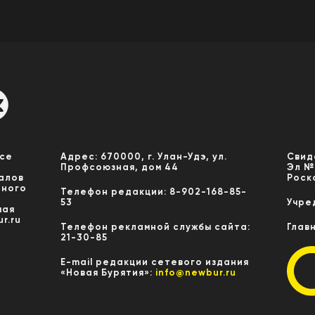
Все
Адрес: 670000, г. Улан-Удэ, ул.
Свид
Профсоюзная, дом 44
Эл №
алов
Роск
нного
Телефон редакции: 8-902-168-85-
53
Учре
мая
r.ru
Телефон рекламной службы сайта:
Глав
21-30-85
E-mail редакции сетевого издания
«Новая Бурятия»:
info@newbur.ru