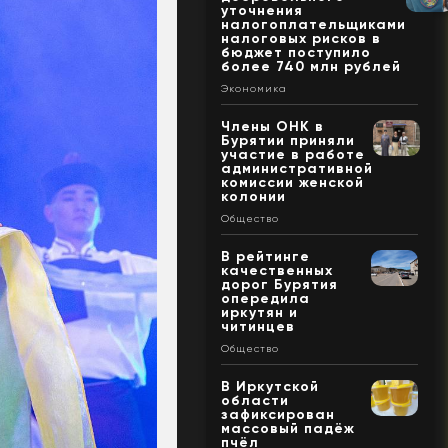
уточнения
налогоплательщиками
налоговых рисков в
бюджет поступило
более 740 млн рублей
Экономика
Члены ОНК в
Бурятии приняли
участие в работе
административной
комиссии женской
колонии
Общество
В рейтинге
качественных
дорог Бурятия
опередила
иркутян и
читинцев
Общество
В Иркутской
области
зафиксирован
массовый падёж
пчёл