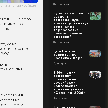
Экономика
есни и танца «Байкал»
Бурятия готовится
создать
рятии – Белого
полноценную
производственную
, и именно в
цепочку по
ичных
переработке
лекарственных
растений
Экономика
стужева.
евраля начало
Дом Гэсэра
19:00.
появится на
Братском море
ерты
Культура
тия со дня
В Монголии
проходят
совместные
российско-
монгольские
военные учения
«Селенга-2026»
зрителями в
Политика
богатство
ременности.
В районной