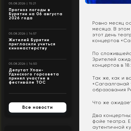
05.08.2026 | 15:21
Прогноз погоды в
Бурятии на 06 августа
2026 года
Ровно месяц о
месяца. В этом
этот день теа
05.08.2026 | 14:57
Жителей Бурятии
концертов «Са
пригласили учиться
киномастерству
По сложившейс
Зрителей ожида
05.08.2026 | 14:50
концертов в 18:
Депутат Улан-
Удэнского горсовета
Так же, как и 
принял участие в
фестивале ТОС
«Сагаалганай 
образования Р
Что же ожидае
Все новости
Два концертных
фойе театра. 
аутентичной ку