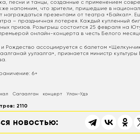
ка, песни и танцы, созданные с применением совр
акже напомним, что зрители, пришедшие в национа
ут награждаться презентами от театра «Байкал». Е
атра – праздничная лотерея. Каждый купленный бил
ных призов. Розыгрыш состоится 25 февраля на Ю
премьерой онлайн-концерта в честь Белого месяц
д и Рождество ассоциируется с балетом «Щелкунчик
аалганай уулзалга», признается министр культуры
ва.
раничение: 6+
йкал
Сагаалган
концерт
Улан-Удэ
тров: 2110
ся новостью: