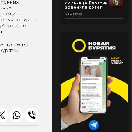
еменных
больнице Бурятии
заменили котел
льных
ще один
Общество
ет участвует в
туб-канале
а.
», то Белый
 Бурятии