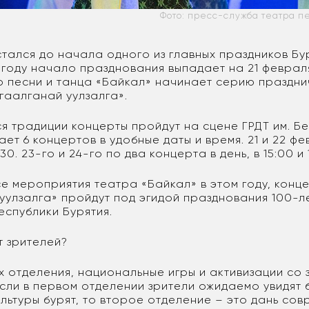
Фото: пресс-служба театра п
стался до начала одного из главных праздников Бу
 году начало празднования выпадает на 21 февраля
тр песни и танца «Байкал» начинает серию праздн
гаалганай уулзалга».
я традиции концерты пройдут на сцене ГРДТ им. Бе
ет 6 концертов в удобные даты и время. 21 и 22 ф
30. 23-го и 24-го по два концерта в день, в 15:00 и 
все мероприятия театра «Байкал» в этом году, конц
уулзалга» пройдут под эгидой празднования 100-ле
еспублики Бурятия.
т зрителей?
 отделения, национальные игры и активизации со 
Если в первом отделении зрители ожидаемо увидят 
льтуры бурят, то второе отделение – это дань сов