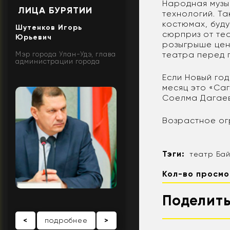
Народная музы
ЛИЦА БУРЯТИИ
технологий. Т
костюмах, буд
Шутенков Игорь
сюрприз от те
Юрьевич
розыгрыше цен
театра перед 
Мэр города Улан-Удэ, глава
администрации города
Если Новый го
месяц это «Саг
Соелма Дагае
Возрастное ог
Тэги:
театр Ба
Кол-во просмо
Поделить
<
подробнее
>