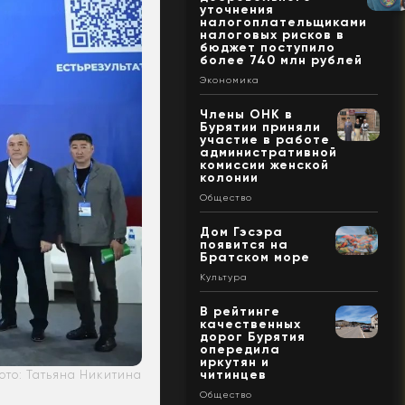
уточнения
налогоплательщиками
налоговых рисков в
бюджет поступило
более 740 млн рублей
Экономика
Члены ОНК в
Бурятии приняли
участие в работе
административной
комиссии женской
колонии
Общество
Дом Гэсэра
появится на
Братском море
Культура
В рейтинге
качественных
дорог Бурятия
опередила
иркутян и
читинцев
ото: Татьяна Никитина
Общество