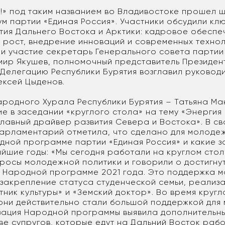
ат!» под таким названием во Владивостоке прошел 
м партии «Единая Россия». Участники обсудили кл
тия Дальнего Востока и Арктики: кадровое обеспе
 рост, внедрение инноваций и современных технол
и участие секретарь Генерального совета партии
мир Якушев, полномочный представитель Президен
 Делегацию Республики Бурятия возглавил руковод
ексей Цыденов.
ародного Хурала Республики Бурятия – Татьяна М
е в заседании «круглого стола» на тему «Энергия
главный драйвер развития Севера и Востока». В с
арламентарий отметила, что сделано для молодеж
ной программе партии «Единая Россия» и какие з
йшие годы: «Мы сегодня работали на круглом стол
росы молодежной политики и говорили о достигну
о Народной программе 2021 года. Это поддержка 
 закрепление статуса студенческой семьи, реализ
ник культуры» и «Земский доктор». Во время кругл
 они действительно стали большой поддержкой для
ация Народной программы выявила дополнительн
ве супругов, которые едут на Дальний Восток рабо