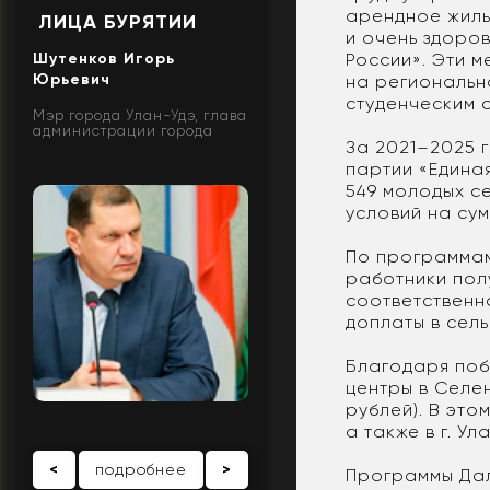
арендное жиль
ЛИЦА БУРЯТИИ
и очень здоро
России». Эти м
Шутенков Игорь
Юрьевич
на региональн
студенческим с
Мэр города Улан-Удэ, глава
администрации города
За 2021–2025 
партии «Едина
549 молодых с
условий на су
По программам
работники полу
соответственн
доплаты в сел
Благодаря поб
центры в Селен
рублей). В это
а также в г. У
<
подробнее
>
Программы Даль