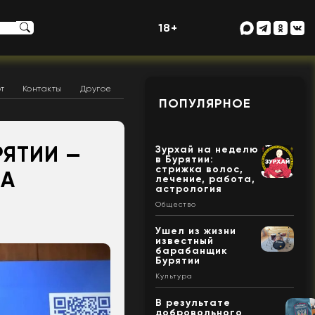
18+
т
Контакты
Другое
ПОПУЛЯРНОЕ
РЯТИИ —
Зурхай на неделю
в Бурятии:
стрижка волос,
КА
лечение, работа,
астрология
Общество
Ушел из жизни
известный
барабанщик
Бурятии
Культура
В результате
добровольного