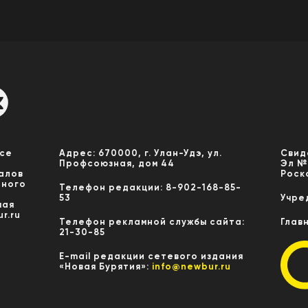
Все
Адрес: 670000, г. Улан-Удэ, ул.
Свид
Профсоюзная, дом 44
Эл №
алов
Роск
нного
Телефон редакции: 8-902-168-85-
53
Учре
мая
r.ru
Телефон рекламной службы сайта:
Глав
21-30-85
E-mail редакции сетевого издания
«Новая Бурятия»:
info@newbur.ru