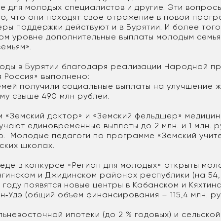
е для молодых специалистов и другие. Эти вопрос
во, что они находят свое отражение в новой прог
еры поддержки действуют и в Бурятии. И более того
ом уровне дополнительные выплаты молодым семьям
емьям».
годы в Бурятии благодаря реализации Народной п
я Россия» выполнено:
емей получили социальные выплаты на улучшение 
мму свыше 490 млн рублей.
 «Земский доктор» и «Земский фельдшер» медицин
чают единовременные выплаты до 2 млн. и 1 млн. 
о. Молодые педагоги по программе «Земский учит
ьских школах.
еде в конкурсе «Регион для молодых» открыты мо
гинском и Джидинском районах республики (на 54,
м году появятся новые центры в Кабанском и Кяхтин
лан‑Удэ (общий объем финансирования – 115,4 млн. р
невосточной ипотеки (до 2 % годовых) и сельской