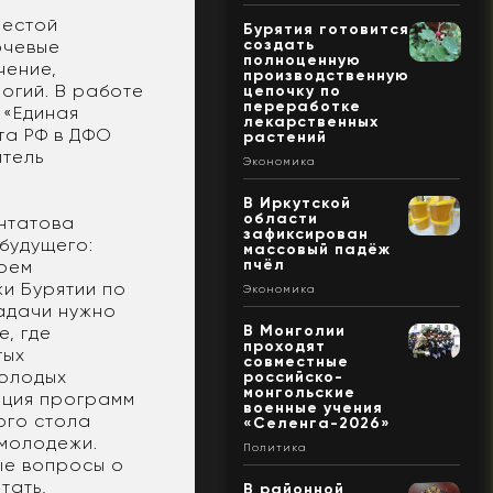
шестой
Бурятия готовится
создать
ючевые
полноценную
чение,
производственную
огий. В работе
цепочку по
переработке
 «Единая
лекарственных
та РФ в ДФО
растений
итель
Экономика
В Иркутской
области
антатова
зафиксирован
 будущего:
массовый падёж
пчёл
воем
и Бурятии по
Экономика
адачи нужно
В Монголии
е, где
проходят
тых
совместные
молодых
российско-
монгольские
ация программ
военные учения
ого стола
«Селенга-2026»
 молодежи.
Политика
ые вопросы о
тать,
В районной