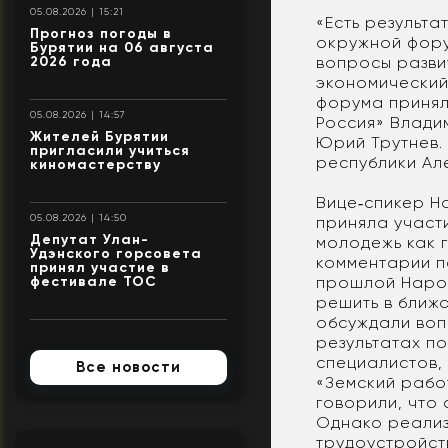
05.08.2026 | 15:21
«Есть результ
Прогноз погоды в
окружной фору
Бурятии на 06 августа
вопросы разви
2026 года
экономический
форума принял
05.08.2026 | 14:57
Россия» Влади
Жителей Бурятии
Юрий Трутнев.
пригласили учиться
республики Ал
киномастерству
Вице‑спикер Н
05.08.2026 | 14:50
приняла участи
Депутат Улан-
молодежь как 
Удэнского горсовета
комментарии п
принял участие в
прошлой Народ
фестивале ТОС
решить в ближа
обсуждали воп
результатах п
специалистов,
Все новости
«Земский работ
говорили, что
Однако реализ
трудоустройст