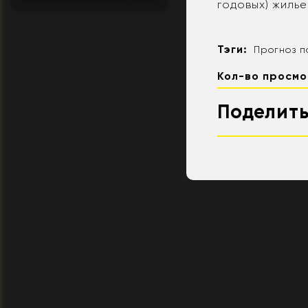
годовых) жиль
Тэги:
Прогноз п
Кол-во просмо
Поделить