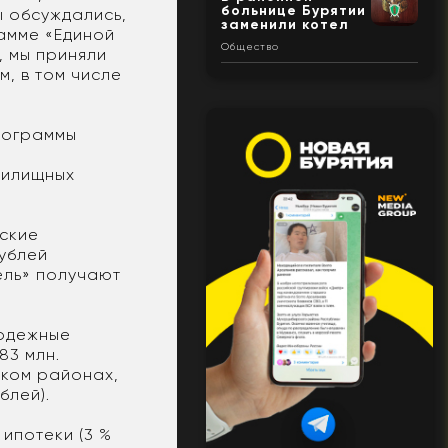
больнице Бурятии
ы обсуждались,
заменили котел
рамме «Единой
Общество
, мы приняли
, в том числе
рограммы
жилищных
ские
рублей
ель» получают
лодежные
83 млн.
ском районах,
ублей).
 ипотеки (3 %