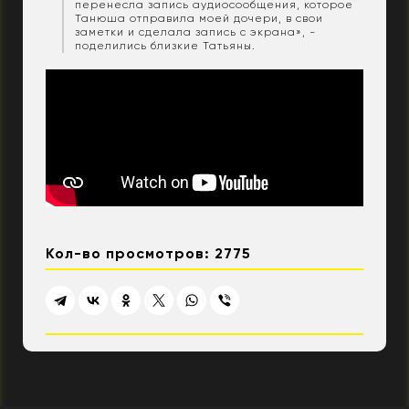
перенесла запись аудиосообщения, которое
Танюша отправила моей дочери, в свои
заметки и сделала запись с экрана», -
поделились близкие Татьяны.
Кол-во просмотров: 2775