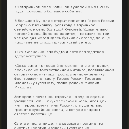
«В старинном селе Большой Куналей 8 мая 2005
года произошло большое событие.
В Большом Куналее открыт памятник Герою России
Георгию Ивановичу Гуслякову. Старинное
семейское село Большой Куналей. Удивительно
погожий день. Даже не верится, что каких-то три-
четыре дня назад здесь буянил снегопад да еще
накануне не стихал шквалистый ветер.
Тихо. Солнечно. Как будто и лето благодатное
вдруг наступило.
«Даже сама природа благосклонна в этот день», –
произнес на торжественном митинге, посвященном
открытию памятника прославленному земляку,
фронтовику-танкисту, Герою России Георгию
Ивановичу Гуслякову, глава района Михаил
Михалев.
Замерли в почетном карауле нарядно одетые
учащиеся Большекуналейской школы, носящей
имя героя, звучит гимн России, оглушительно
гремят оружейные залпы, и вот уже спадает
светлое полотнище…
Слетает полотнище, и с высокого постамента
смотрит Георгий Иванович Гусляков на