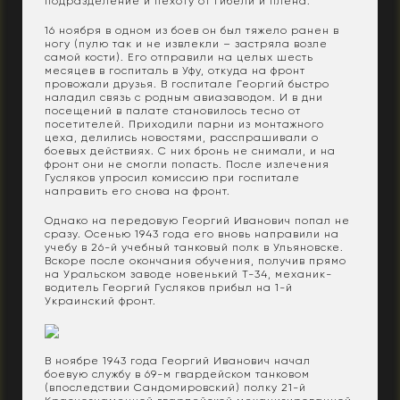
подразделение и пехоту от гибели и плена.
16 ноября в одном из боев он был тяжело ранен в
ногу (пулю так и не извлекли – застряла возле
самой кости). Его отправили на целых шесть
месяцев в госпиталь в Уфу, откуда на фронт
провожали друзья. В госпитале Георгий быстро
наладил связь с родным авиазаводом. И в дни
посещений в палате становилось тесно от
посетителей. Приходили парни из монтажного
цеха, делились новостями, расспрашивали о
боевых действиях. С них бронь не снимали, и на
фронт они не смогли попасть. После излечения
Гусляков упросил комиссию при госпитале
направить его снова на фронт.
Однако на передовую Георгий Иванович попал не
сразу. Осенью 1943 года его вновь направили на
учебу в 26-й учебный танковый полк в Ульяновске.
Вскоре после окончания обучения, получив прямо
на Уральском заводе новенький Т-34, механик-
водитель Георгий Гусляков прибыл на 1-й
Украинский фронт.
В ноябре 1943 года Георгий Иванович начал
боевую службу в 69-м гвардейском танковом
(впоследствии Сандомировский) полку 21-й