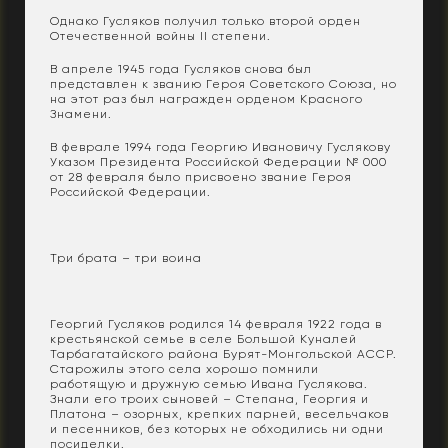
Однако Гусляков получил только второй орден
Отечественной войны II степени.
В апреле 1945 года Гусляков снова был
представлен к званию Героя Советского Союза, но
на этот раз был награжден орденом Красного
Знамени.
В феврале 1994 года Георгию Ивановичу Гуслякову
Указом Президента Российской Федерации № 000
от 28 февраля было присвоено звание Героя
Российской Федерации.
Три брата – три воина
Георгий Гусляков родился 14 февраля 1922 года в
крестьянской семье в селе Большой Куналей
Тарбагатайского района Бурят-Монгольской АССР.
Старожилы этого села хорошо помнили
работящую и дружную семью Ивана Гуслякова.
Знали его троих сыновей – Степана, Георгия и
Платона – озорных, крепких парней, весельчаков
и песенников, без которых не обходились ни одни
посиделки.