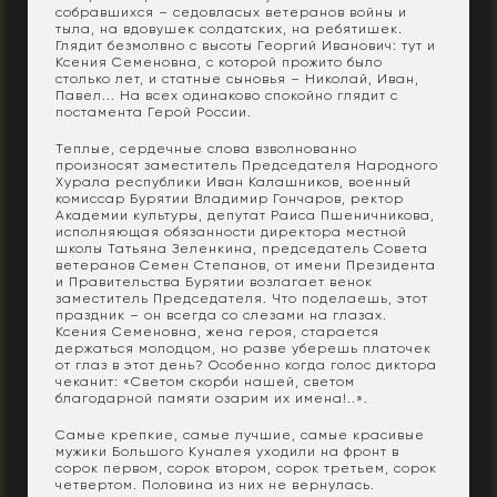
собравшихся – седовласых ветеранов войны и
тыла, на вдовушек солдатских, на ребятишек.
Глядит безмолвно с высоты Георгий Иванович: тут и
Ксения Семеновна, с которой прожито было
столько лет, и статные сыновья – Николай, Иван,
Павел... На всех одинаково спокойно глядит с
постамента Герой России.
Теплые, сердечные слова взволнованно
произносят заместитель Председателя Народного
Хурала республики Иван Калашников, военный
комиссар Бурятии Владимир Гончаров, ректор
Академии культуры, депутат Раиса Пшеничникова,
исполняющая обязанности директора местной
школы Татьяна Зеленкина, председатель Совета
ветеранов Семен Степанов, от имени Президента
и Правительства Бурятии возлагает венок
заместитель Председателя. Что поделаешь, этот
праздник – он всегда со слезами на глазах.
Ксения Семеновна, жена героя, старается
держаться молодцом, но разве уберешь платочек
от глаз в этот день? Особенно когда голос диктора
чеканит: «Светом скорби нашей, светом
благодарной памяти озарим их имена!..».
Самые крепкие, самые лучшие, самые красивые
мужики Большого Куналея уходили на фронт в
сорок первом, сорок втором, сорок третьем, сорок
четвертом. Половина из них не вернулась.