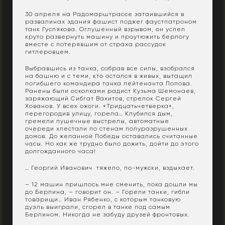
30 апреля на Радомарштрассе затаившийся в
развалинах здания фашист поджег фаустпатроном
танк Гуслякова. Оглушенный взрывом, он успел
круто развернуть машину и проутюжить берлогу
вместе с потерявшим от страха рассудок
гитлеровцем.
Выбравшись из танка, собрав все силы, взобрался
на башню и с теми, кто остался в живых, вытащил
погибшего командира танка лейтенанта Попова.
Ранены были осколками радист Кузьма Шемонаев,
заряжающий Сибгат Вахитов, стрелок Сергей
Хованов. У всех ожоги. «Тридцатьчетверка»,
перегородив улицу, горела… Клубился дым,
гремели пушечные выстрелы, автоматные
очереди хлестали по стенам полуразрушенных
домов. До желанной Победы оставались считанные
часы. Но как же трудно было дожить, дойти до этого
долгожданного часа!
… Георгий Иванович тяжело, по-мужски, вздыхает.
– 12 машин пришлось мне сменить, пока дошли мы
до Берлина, – говорит он. – Горели танки, гибли
товарищи… Иван Рябенко, с которым танковую
дуэль выиграли, сгорел в танке под самым
Берлином. Никогда не забуду друзей фронтовых.