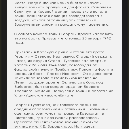
месте. Надо было как можно быстрее начать
выпуск военной продукции для фронта. Самолеты
были нужны Красной армии, поскольку в начале
войны фашистская авиация господствовала в
воздухе, нанося огромный урон советским
Вооруженным силам и гражданскому населению.
С самого начала войны Георгий просит направить
его на фронт. Призвали его только 23 января 1942
года.
Призвали в Красную армию и старшего брата
Георгия – Степана Ивановича. Старший сержант,
наводчик орудия Степан Гусляков пал смертью
храбрых 26 июля 1944 года, освобождая от
фашистской нечисти Прибалтику. Попал на фронт и
младший брат – Платон Иванович. Он в должности
командира взвода автоматчиков воевал на
Ленинградском фронте. Отличился в боях под
Выборгом, был награжден орденом Боевого
Красного Знамени. Вернулся с войны и работал на
Улан-Удэнском мясокомбинате.
Георгия Гуслякова, как толкового парня со
средним образованием и отличными школьными
оценками, военкомат направил в Казахстан, в
Чистополь, где в эвакуации располагалось
Одесское общевойсковое военно-пехотное
училище им. К.Е. Ворошилова. Но и здесь