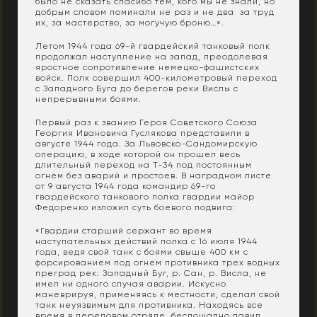
было не сказать спасибо тем, кого мы не знали, но
добрым словом поминали не раз и не два за труд
их, за мастерство, за могучую броню…».
Летом 1944 года 69-й гвардейский танковый полк
продолжал наступление на запад, преодолевая
яростное сопротивление немецко-фашистских
войск. Полк совершил 400-километровый переход
с Западного Буга до берегов реки Вислы с
непрерывными боями.
Первый раз к званию Героя Советского Союза
Георгия Ивановича Гуслякова представили в
августе 1944 года. За Львовско-Сандомирскую
операцию, в ходе которой он прошел весь
длительный переход на Т-34 под постоянным
огнем без аварий и простоев. В наградном листе
от 9 августа 1944 года командир 69-го
гвардейского танкового полка гвардии майор
Федоренко изложил суть боевого подвига:
«Гвардии старший сержант во время
наступательных действий полка с 16 июля 1944
года, ведя свой танк с боями свыше 400 км с
форсированием под огнем противника трех водных
преград рек: Западный Буг, р. Сан, р. Висла, не
имел ни одного случая аварии. Искусно
маневрируя, применяясь к местности, сделал свой
танк неуязвимым для противника. Находясь все
время в передовом отряде, беспощадно давил