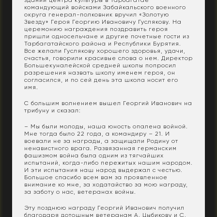
командующий войсками Забайкальского военного
округа генерал-полковник вручил «Золотую
Звезду» Героя Георгию Ивановичу Гуслякову. На
церемонию награждения поздравить героя
пришли односельчане и другие почетные гости из
Тарбагатайского района и Республики Бурятия.
Все желали Гуслякову хорошего здоровья, удачи,
счастья, говорили красивые слова о нем. Директор
Большекуналейской средней школы попросил
разрешения назвать школу именем героя, он
согласился, и по сей день эта школа носит его
имя.
С большим волнением вышел Георгий Иванович на
трибуну и сказал:
– Мы были молоды, наша юность опалена войной.
Мне тогда было 22 года, а командиру – 21. И
воевали не за награды, а защищали Родину от
ненавистного врага. Развязанная германским
фашизмом война была одним из тягчайших
испытаний, когда-либо пережитых нашим народом.
И эти испытания наш народ выдержал с честью.
Большое спасибо всем вам за проявленное
внимание ко мне, за ходатайство за мою награду,
за заботу о нас, ветеранах войны.
Эту позднюю награду Георгий Иванович получил
благодаря дотошным ветеранам А. Цыбикову и С.