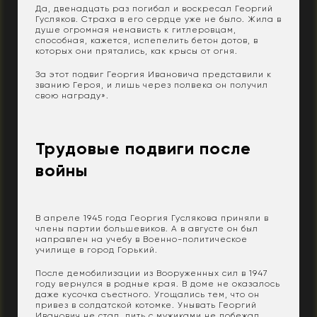
Да, двенадцать раз погибал и воскресал Георгий
Гусляков. Страха в его сердце уже не было. Жила в
душе огромная ненависть к гитлеровцам,
способная, кажется, испепелить бетон дотов, в
которых они прятались, как крысы от огня.
За этот подвиг Георгия Ивановича представили к
званию Героя, и лишь через полвека он получил
свою награду».
Трудовые подвиги после
войны
В апреле 1945 года Георгия Гуслякова приняли в
члены партии большевиков. А в августе он был
направлен на учебу в Военно-политическое
училище в город Горький.
После демобилизации из Вооруженных сил в 1947
году вернулся в родные края. В доме не оказалось
даже кусочка съестного. Угощались тем, что он
привез в солдатской котомке. Унывать Георгий
Иванович не стал, пить с мужиками не побежал,