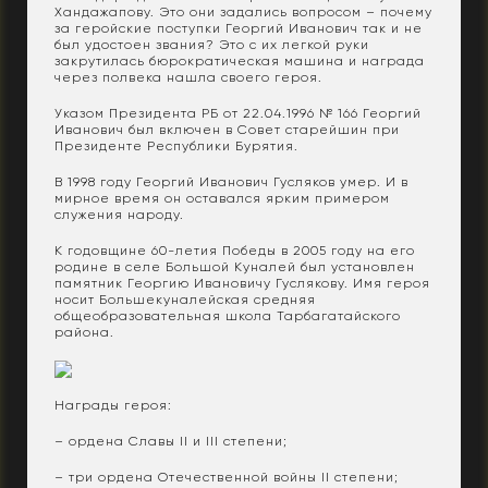
Хандажапову. Это они задались вопросом – почему
за геройские поступки Георгий Иванович так и не
был удостоен звания? Это с их легкой руки
закрутилась бюрократическая машина и награда
через полвека нашла своего героя.
Указом Президента РБ от 22.04.1996 № 166 Георгий
Иванович был включен в Совет старейшин при
Президенте Республики Бурятия.
В 1998 году Георгий Иванович Гусляков умер. И в
мирное время он оставался ярким примером
служения народу.
К годовщине 60-летия Победы в 2005 году на его
родине в селе Большой Куналей был установлен
памятник Георгию Ивановичу Гуслякову. Имя героя
носит Большекуналейская средняя
общеобразовательная школа Тарбагатайского
района.
Награды героя:
– ордена Славы II и III степени;
– три ордена Отечественной войны II степени;