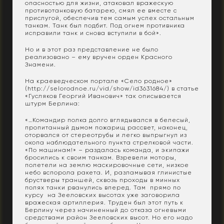
опасностью для жизни, атаковал вражескую
противотанковую батарею, смял ее вместе с
прислугой, обеспечив тем самым успех остальным
танкам. Танк был подбит. Под огнем противника
исправили танк и снова вступили в бой».
Но и в этот раз представление не было
реализовано – ему вручен орден Красного
Знамени.
На краеведческом портале «Село родное»
(http://selorodnoe.ru/vid/show/id3631684/) в статье
«Гусляков Георгий Иванович» так описывается
штурм Берлина:
«…Командир полка долго вглядывался в белесый,
пропитанный дымом пожарищ рассвет, наконец,
оторвался от стереотрубы и легко выпрыгнул из
окопа наблюдательного пункта стрелковой части.
«По машинам!» – раздалась команда, и экипажи
бросились к своим танкам. Взревели моторы,
полетели на землю маскировочные сети, низкое
небо вспорола ракета. И, разламывая глинистые
брустверы траншей, сквозь проходы в минных
полях танки рванулись вперед. Там прямо по
курсу на Зееловских высотах уже заговорила
вражеская артиллерия. Труден был этот путь к
Берлину через начиненный до отказа огневыми
средствами район Зееловских высот. Но его надо