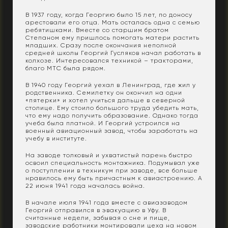
В 1937 году, когда Георгию было 15 лет, по доносу
арестовали его отца. Мать осталась одна с семью
ребятишками. Вместе со старшим братом
Степаном ему пришлось помогать матери растить
младших. Сразу после окончания неполной
средней школы Георгий Гусляков начал работать в
колхозе. Интересовался техникой – тракторами,
благо МТС была рядом.
В 1940 году Георгий уехал в Ленинград, где жил у
родственника. Семилетку он окончил на одни
«пятерки» и хотел учиться дальше в северной
столице. Ему стоило большого труда убедить мать,
что ему надо получить образование. Однако тогда
учеба была платной. И Георгий устроился на
военный авиационный завод, чтобы заработать на
учебу в институте.
На заводе толковый и ухватистый парень быстро
освоил специальность монтажника. Подумывал уже
о поступлении в техникум при заводе, все больше
нравилось ему быть причастным к авиастроению. А
22 июня 1941 года началась война.
В начале июля 1941 года вместе с авиазаводом
Георгий отправился в эвакуацию в Уфу. В
считанные недели, забывая о сне и пище,
заводские работники монтировали цеха на новом