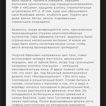
было пройти, пройти и победить. Черными
молниями проносились над «тридцатьчетверками»,
«КВ» и «ИСами», идущими в атаку, стремительные
штурмовики ИЛ-2. И там, куда они обрушивали
свой бомбовый запас, клубился дым. Горело все,
даже камни, бетон, земля, подожженные
термитными снарядами.
Казалось, снова возвращается ночь, пронизанная
трассирующими струями крупнокалиберных
пулеметов. Гарь забивала легкие, видимость была
ограничена несколькими метрами. И какое же
надо было иметь нечеловеческое чутье, чтобы
вести вперед бронированную громадину!
Георгий Иванович напряженно вел танк, ловко
использовал складки местности, временами
морщась, как от зубной боли, когда под гусеницами
негромко хлопали «лягушки» – немецкие
противопехотные мины. И вдруг поймал себя на
том, что поет. Да, под бешеный аккомпанемент
дизеля поет «Интернационал»: «Это есть наш
последний и решительный бой!». Слова бились в
голове, сплетаясь с мыслями о том, что и ведь и
вправду начался последний и решительный бой…
Он только растянулся во времени, этот бой. Он
складывался из больших и малых сражений в
самом Берлине, куда танк Гуслякова ворвался
через пригород. После форсирования Шпрее рота
повела наступление на имперский аэродром.