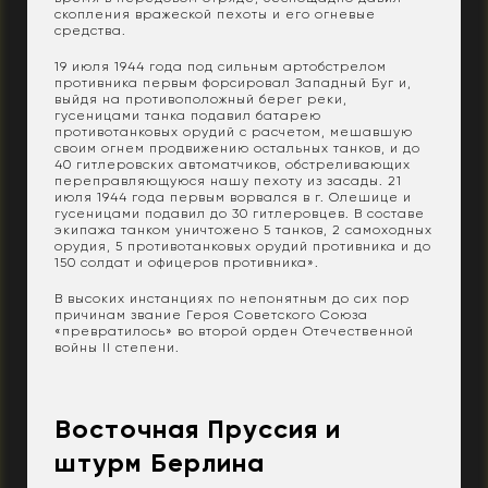
скопления вражеской пехоты и его огневые
средства.
19 июля 1944 года под сильным артобстрелом
противника первым форсировал Западный Буг и,
выйдя на противоположный берег реки,
гусеницами танка подавил батарею
противотанковых орудий с расчетом, мешавшую
своим огнем продвижению остальных танков, и до
40 гитлеровских автоматчиков, обстреливающих
переправляющуюся нашу пехоту из засады. 21
июля 1944 года первым ворвался в г. Олешице и
гусеницами подавил до 30 гитлеровцев. В составе
экипажа танком уничтожено 5 танков, 2 самоходных
орудия, 5 противотанковых орудий противника и до
150 солдат и офицеров противника».
В высоких инстанциях по непонятным до сих пор
причинам звание Героя Советского Союза
«превратилось» во второй орден Отечественной
войны II степени.
Восточная Пруссия и
штурм Берлина