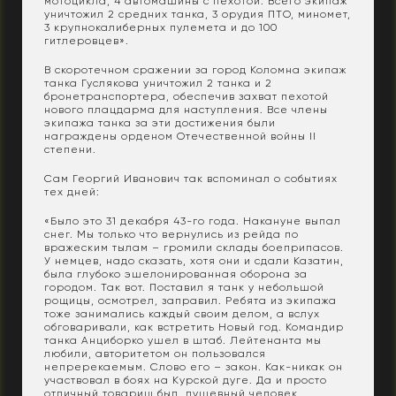
мотоцикла, 4 автомашины с пехотой. Всего экипаж
уничтожил 2 средних танка, 3 орудия ПТО, миномет,
3 крупнокалиберных пулемета и до 100
гитлеровцев».
В скоротечном сражении за город Коломна экипаж
танка Гуслякова уничтожил 2 танка и 2
бронетранспортера, обеспечив захват пехотой
нового плацдарма для наступления. Все члены
экипажа танка за эти достижения были
награждены орденом Отечественной войны II
степени.
Сам Георгий Иванович так вспоминал о событиях
тех дней:
«Было это 31 декабря 43-го года. Накануне выпал
снег. Мы только что вернулись из рейда по
вражеским тылам – громили склады боеприпасов.
У немцев, надо сказать, хотя они и сдали Казатин,
была глубоко эшелонированная оборона за
городом. Так вот. Поставил я танк у небольшой
рощицы, осмотрел, заправил. Ребята из экипажа
тоже занимались каждый своим делом, а вслух
обговаривали, как встретить Новый год. Командир
танка Анциборко ушел в штаб. Лейтенанта мы
любили, авторитетом он пользовался
непререкаемым. Слово его – закон. Как-никак он
участвовал в боях на Курской дуге. Да и просто
отличный товарищ был, душевный человек.