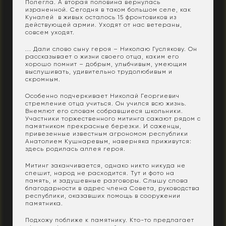
Полегла. А вторая половина вернулась
израненной. Сегодня в таком большом селе, как
Куналей в живых осталось 15 фронтовиков из
действующей армии. Уходят от нас ветераны,
совсем уходят.
... Дали слово сыну героя – Николаю Гуслякову. Он
рассказывает о жизни своего отца, каким его
хорошо помнит – добрым, улыбчивым, умеющим
выслушивать, удивительно трудолюбивым и
скромным.
Особенно подчеркивает Николай Георгиевич
стремление отца учиться. Он учился всю жизнь.
Внемлют его словам собравшиеся школьники.
Участники торжественного митинга сажают рядом с
памятником прекрасные березки. И саженцы,
привезенные известным aгрoномом республики
Анатолием Кушнаревым, наверняка приживутся:
здесь родилась аллея героя.
Митинг заканчивается, однако никто никуда не
спешит, народ не расходится. Тут и фото на
память, и задушевные разговоры. Слышу слова
благодарности в адрес члена Совета, руководства
республики, оказавших помощь в сооружении
памятника.
Подхожу поближе к памятнику. Кто-то предлагает