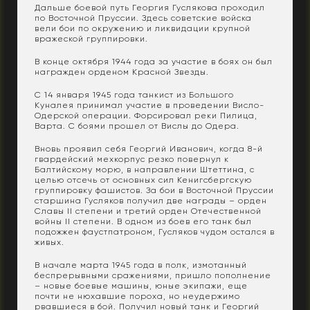
Дальше боевой путь Георгия Гуслякова проходил
по Восточной Пруссии. Здесь советские войска
вели бои по окружению и ликвидации крупной
вражеской группировки.
В конце октября 1944 года за участие в боях он был
награжден орденом Красной Звезды.
С 14 января 1945 года танкист из Большого
Куналея принимал участие в проведении Висло-
Одерской операции. Форсировал реки Пилица,
Варта. С боями прошел от Вислы до Одера.
Вновь проявил себя Георгий Иванович, когда 8-й
гвардейский мехкорпус резко повернул к
Балтийскому морю, в направлении Штеттина, с
целью отсечь от основных сил Кенигсбергскую
группировку фашистов. За бои в Восточной Пруссии
старшина Гусляков получил две награды – орден
Славы II степени и третий орден Отечественной
войны II степени. В одном из боев его танк был
подожжен фаустпатроном, Гусляков чудом остался в
живых.
В начале марта 1945 года в полк, измотанный
беспрерывными сражениями, пришло пополнение
– новые боевые машины, юные экипажи, еще
почти не нюхавшие пороха, но неудержимо
рвавшиеся в бой. Получил новый танк и Георгий