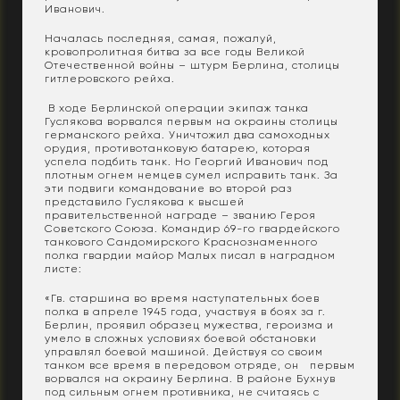
Иванович.
Началась последняя, самая, пожалуй,
кровопролитная битва за все годы Великой
Отечественной войны – штурм Берлина, столицы
гитлеровского рейха.
В ходе Берлинской операции экипаж танка
Гуслякова ворвался первым на окраины столицы
германского рейха. Уничтожил два самоходных
орудия, противотанковую батарею, которая
успела подбить танк. Но Георгий Иванович под
плотным огнем немцев сумел исправить танк. За
эти подвиги командование во второй раз
представило Гуслякова к высшей
правительственной награде – званию Героя
Советского Союза. Командир 69-го гвардейского
танкового Сандомирского Краснознаменного
полка гвардии майор Малых писал в наградном
листе:
«Гв. старшина во время наступательных боев
полка в апреле 1945 года, участвуя в боях за г.
Берлин, проявил образец мужества, героизма и
умело в сложных условиях боевой обстановки
управлял боевой машиной. Действуя со своим
танком все время в передовом отряде, он первым
ворвался на окраину Берлина. В районе Бухнув
под сильным огнем противника, не считаясь с