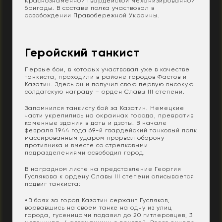
Краснознаменной гвардейской механизированной
бригады. В составе полка участвовал в
освобождении Правобережной Украины.
Геройский танкист
Первые бои, в которых участвовал уже в качестве
танкиста, проходили в районе городов Фастов и
Казатин. Здесь он и получил свою первую высокую
солдатскую награду – орден Славы III степени.
Запомнился танкисту бой за Казатин. Немецкие
части укрепились на окраинах города, превратив
каменные здания в доты и дзоты. В начале
февраля 1944 года 69-й гвардейский танковый полк
массированным ударом прорвал оборону
противника и вместе со стрелковыми
подразделениями освободил город.
В наградном листе на представление Георгия
Гуслякова к ордену Славы III степени описывается
подвиг танкиста:
«В боях за город Казатин сержант Гусляков,
ворвавшись на своем танке на одну из улиц
города, гусеницами подавил до 20 гитлеровцев, 3