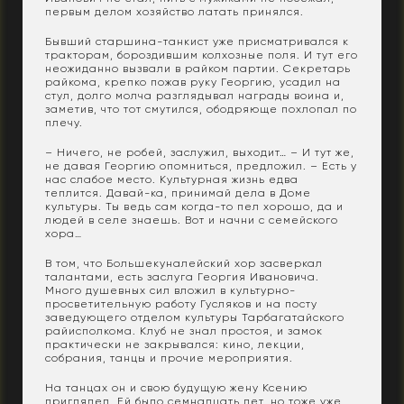
первым делом хозяйство латать принялся.
Бывший старшина-танкист уже присматривался к
тракторам, бороздившим колхозные поля. И тут его
неожиданно вызвали в райком партии. Секретарь
райкома, крепко пожав руку Георгию, усадил на
стул, долго молча разглядывал награды воина и,
заметив, что тот смутился, ободряюще похлопал по
плечу.
– Ничего, не робей, заслужил, выходит… – И тут же,
не давая Георгию опомниться, предложил. – Есть у
нас слабое место. Культурная жизнь едва
теплится. Давай-ка, принимай дела в Доме
культуры. Ты ведь сам когда-то пел хорошо, да и
людей в селе знаешь. Вот и начни с семейского
хора…
В том, что Большекуналейский хор засверкал
талантами, есть заслуга Георгия Ивановича.
Много душевных сил вложил в культурно-
просветительную работу Гусляков и на посту
заведующего отделом культуры Тарбагатайского
райисполкома. Клуб не знал простоя, и замок
практически не закрывался: кино, лекции,
собрания, танцы и прочие мероприятия.
На танцах он и свою будущую жену Ксению
приглядел. Ей было семнадцать лет, но тоже уже