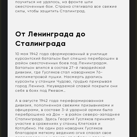
поучиться не удалось, на фронте шли
ожесточенные бои. Страна стягивала все свежие
силы, чтобы защитить Сталинград.
От Ленинграда до
Сталинграда
10 мая 1942 года сформированный в училище
курсантский батальон был спешно переброшен в
район ожесточенных боев под Ленинградом.
Батальон влился в состав 27-й гвардейской
дивизии, где Гусляков стал наводчиком 76-
миллиметровой пушки. Насмерть дрались
курсанты у станции Чудово, грудью прикрывая
город Ленина. Неувядаемой славой покрыли они
себя в боях под Ржевом…
А в августе 1942 года переформированная
дивизия, пополненная свежими призывниками и
офицерами, в составе 3-й ударной армии была
переброшена на Дон – в район северо-западнее
Сталинграда. Здесь Георгий Гусляков принимал
участие в сражениях у станиц Клетская и
Котлубино. Не один раз наводчик Гусляков
благодаря меткому ведению огня спасал свое