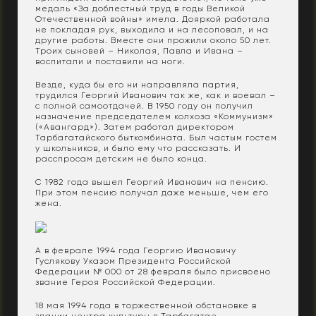
медаль «За доблестный труд в годы Великой
Отечественной войны» имела. Дояркой работала
не покладая рук, выходила и на лесоповал, и на
другие работы. Вместе они прожили около 50 лет.
Троих сыновей – Николая, Павла и Ивана –
воспитали и поставили на ноги.
Везде, куда бы его ни направляла партия,
трудился Георгий Иванович так же, как и воевал –
с полной самоотдачей. В 1950 году он получил
назначение председателем колхоза «Коммунизм»
(«Авангард»). Затем работал директором
Тарбагатайского быткомбината. Был частым гостем
у школьников, и было ему что рассказать. И
расспросам детским не было конца.
С 1982 года вышел Георгий Иванович на пенсию.
При этом пенсию получал даже меньше, чем его
жена.
А в феврале 1994 года Георгию Ивановичу
Гуслякову Указом Президента Российской
Федерации № 000 от 28 февраля было присвоено
звание Героя Российской Федерации.
18 мая 1994 года в торжественной обстановке в
здании центра культуры в Тарбагатае