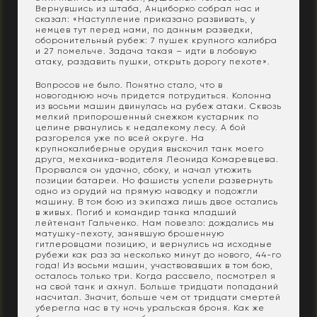
Вернувшись из штаба, Анциборко собрал нас и
сказал: «Наступление приказано развивать, у
немцев тут перед нами, по данным разведки,
оборонительный рубеж: 7 пушек крупного калибра
и 27 помельче. Задача такая – идти в лобовую
атаку, раздавить пушки, открыть дорогу пехоте».
Вопросов не было. Понятно стало, что в
новогоднюю ночь придется потрудиться. Колонна
из восьми машин двинулась на рубеж атаки. Сквозь
мелкий припорошенный снежком кустарник по
целине рванулись к недалекому лесу. А бой
разгорелся уже по всей округе. На
крупнокалиберные орудия выскочил танк моего
друга, механика-водителя Леонида Комаревцева.
Прорвался он удачно, сбоку, и начал утюжить
позиции батареи. Но фашисты успели развернуть
одно из орудий на прямую наводку и подожгли
машину. В том бою из экипажа лишь двое остались
в живых. Погиб и командир танка младший
лейтенант Гальченко. Нам повезло: дождались мы
матушку-пехоту, занявшую брошенную
гитлеровцами позицию, и вернулись на исходные
рубежи как раз за несколько минут до нового, 44-го
года! Из восьми машин, участвовавших в том бою,
осталось только три. Когда рассвело, посмотрел я
на свой танк и ахнул. Больше тридцати попаданий
насчитал. Значит, больше чем от тридцати смертей
уберегла нас в ту ночь уральская броня. Как же