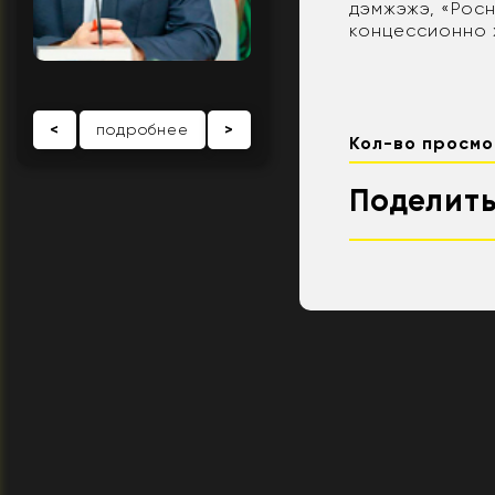
дэмжэжэ, «Рос
концессионно х
<
подробнее
>
Кол-во просмо
Поделить