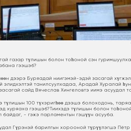
гай газар түлишын болон тоһоной сэн гуримшуулх
абана гээшэб?
өөн дээрэ Буряадай ниигэмэй-эдэй засагай хүгжэл
ай элидхэлтэй танилсуулхадаа, Арадай Хуралай һу
 засагай сайд Вячеслав Хингеловтэ иимэ асуудал т
э түлишын 100 түхэригһөө дээшэ болоходонь, тар
эд хуряаха гээшэб?Тиихэдэ түлишын болон тоһоно
 байдаг, - гэжэ парламентын гэшүүн асууба.
удал Гүрэнэй барилгын хорооной түрүүлэгшэ Пёт