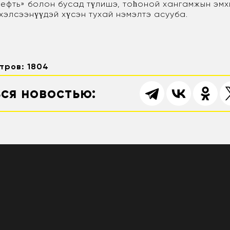
нефть» болон бусад түлишэ, тоһоной хангамжын эмх
элсээнүүдэй хүсэн тухай нэмэлтэ асууба.
тров: 1804
ся новостью: