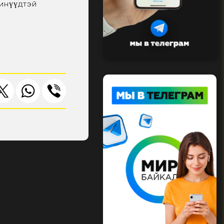
инүүдтэй