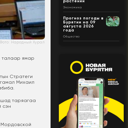
растений
Экономика
Прогноз погоды в
Бурятии на 09
августа 2026
года
Общество
Фото: Народный Хурал
а талаар ямар
тын Стратеги
нгамал Михаил
абиба.
яашад таряагаа
й сэн
р Мордовской