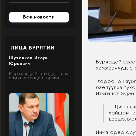
Все новости
ЛИЦА БУРЯТИИ
Шутенков Игорь
Буряадай заса
Юрьевич
хэмжээнүүдые 
Мэр города Улан-Удэ, глава
администрации города
Хорооной зүбл
бэелүүлхэ тух
Итыгилов Эдэй
- Дизельн
хайшан гэ
дээшэлжэл
Иимэ орёо асу