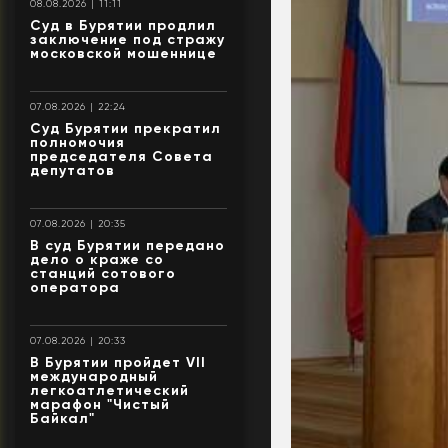
08.08.2026 | 11:11
Суд в Бурятии продлил
заключение под стражу
московской мошеннице
07.08.2026 | 22:24
Суд Бурятии прекратил
полномочия
председателя Совета
депутатов
07.08.2026 | 20:35
В суд Бурятии передано
дело о краже со
станций сотового
оператора
07.08.2026 | 20:33
В Бурятии пройдет VII
международный
легкоатлетический
марафон "Чистый
Байкал"