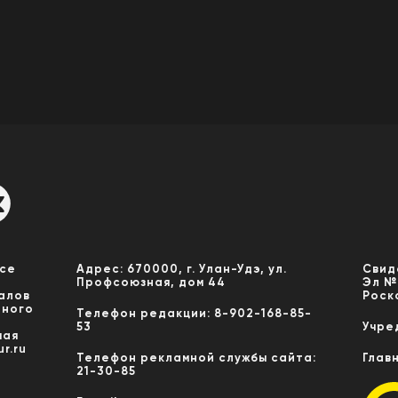
Все
Адрес: 670000, г. Улан-Удэ, ул.
Свид
Профсоюзная, дом 44
Эл №
алов
Роск
нного
Телефон редакции: 8-902-168-85-
53
Учре
мая
r.ru
Телефон рекламной службы сайта:
Глав
21-30-85