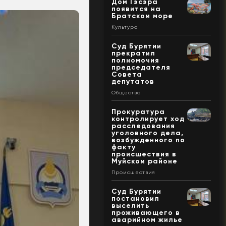
Дом Гэсэра
появится на
Братском море
Культура
Суд Бурятии
прекратил
полномочия
председателя
Совета
депутатов
Общество
Прокуратура
контролирует ход
расследования
уголовного дела,
возбужденного по
факту
происшествия в
Муйском районе
Происшествия
Суд Бурятии
постановил
выселить
проживающего в
аварийном жилье