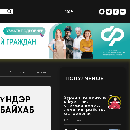
18+
т
Контакты
Другое
ПОПУЛЯРНОЕ
 ҮНДЭР
Зурхай на неделю
в Бурятии:
стрижка волос,
 БАЙХАБ
лечение, работа,
астрология
Общество