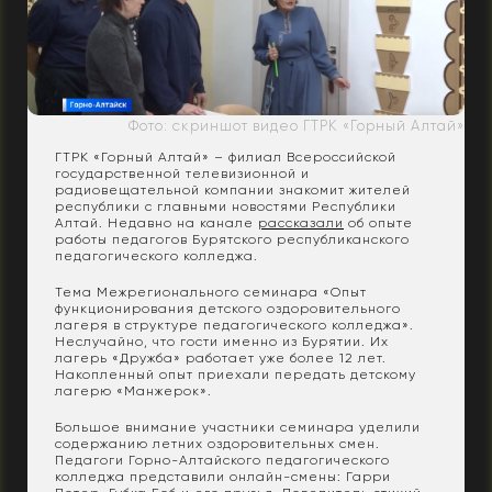
Фото: скриншот видео ГТРК «Горный Алтай»
ГТРК «Горный Алтай» – филиал Всероссийской
государственной телевизионной и
радиовещательной компании знакомит жителей
республики с главными новостями Республики
Алтай. Недавно на канале
рассказали
об опыте
работы педагогов Бурятского республиканского
педагогического колледжа.
Тема Межрегионального семинара «Опыт
функционирования детского оздоровительного
лагеря в структуре педагогического колледжа».
Неслучайно, что гости именно из Бурятии. Их
лагерь «Дружба» работает уже более 12 лет.
Накопленный опыт приехали передать детскому
лагерю «Манжерок».
Большое внимание участники семинара уделили
содержанию летних оздоровительных смен.
Педагоги Горно-Алтайского педагогического
колледжа представили онлайн-смены: Гарри