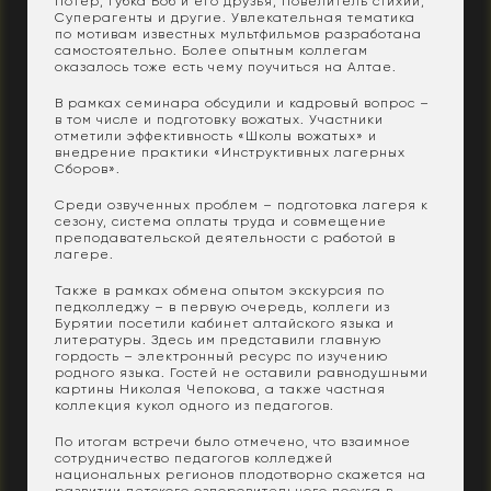
Потер, Губка Боб и его друзья, Повелитель стихий,
Суперагенты и другие. Увлекательная тематика
по мотивам известных мультфильмов разработана
самостоятельно. Более опытным коллегам
оказалось тоже есть чему поучиться на Алтае.
В рамках семинара обсудили и кадровый вопрос –
в том числе и подготовку вожатых. Участники
отметили эффективность «Школы вожатых» и
внедрение практики «Инструктивных лагерных
Сборов».
Среди озвученных проблем – подготовка лагеря к
сезону, система оплаты труда и совмещение
преподавательской деятельности с работой в
лагере.
Также в рамках обмена опытом экскурсия по
педколледжу – в первую очередь, коллеги из
Бурятии посетили кабинет алтайского языка и
литературы. Здесь им представили главную
гордость – электронный ресурс по изучению
родного языка. Гостей не оставили равнодушными
картины Николая Чепокова, а также частная
коллекция кукол одного из педагогов.
По итогам встречи было отмечено, что взаимное
сотрудничество педагогов колледжей
национальных регионов плодотворно скажется на
развитии детского оздоровительного досуга в