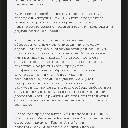
летний период.
Бурятский республиканский педагогический
колледж в наступившем 2023 году продолжает
развивать, расширять и укреплять свои
партнерские связи с педагогическими колледжами
других регионов России.
- Партнерство с профессиональными
образовательными организациями в каждом
отдельном случае выстраивается для решения
конкретных тактических задач, но безусловным
императивом для каждой из сторон остаются
общие стратегические цели – это повышение
качества и эффективности среднего
профессионального образования, а также
ключевые принципы их достижения –
равноправие, взаимное уважение и учет
интересов сторон, заинтересованность в
взаимовыгодных результатах, свобода выбора при
обсуждении интересующих вопросов и решений,
добровольность принятия на себя обязательств и
ответственность за невыполнение, - пояснили в
колледже.
В этот раз представительная делегация БРПК 10-
14 января побывала в Республике Алтай, посетила
с деловым визитом Горно-Алтайский
педагогический колледж, ознакомилась с