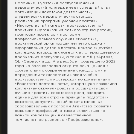
Напомним, Бурятский республиканский
педагогический колледж имеет успешный опыт
организации вожатской деятельности,
студенческих педагогических отрядов,
реализации программ учебной практики
«Инструктивный лагерь», производственной
практики «Организация летнего отдыха детей»,
грантовых проектов и программ
профессионального обучения «Вожатый»,
практической организации летнего отдыха и
оздоровления детей в детском центре «Дружба»
колледжа, загородных лагерях и лагерях дневного
пребывания республики, а также в МДЦ «Артек»,
ОЦ «Сириус» и др. А в декабре прошедшего 2022
года на базе колледжа открыта оснащенная в
соответствии с современными стандартами и
передовыми технологиями новая учебно-
производственная мастерская по компетенции
«Вожатская деятельность», которая уже позволила
коллективу аккумулировать и расширить свои
лучшие практики вожатского дела, внедрить
единые для всей страны принципы подготовки
вожатого, запустить новый пакет эталонных
образовательных программ Агентства развития
навыков и профессий, а также включиться по
данной компетенции в отечественное
чемпионатное движение «Профессионалы».