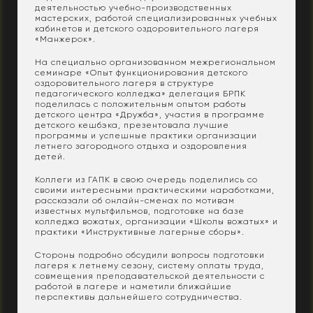
деятельностью учебно-производственных
мастерских, работой специализированных учебных
кабинетов и детского оздоровительного лагеря
«Манжерок».
На специально организованном межрегиональном
семинаре «Опыт функционирования детского
оздоровительного лагеря в структуре
педагогического колледжа» делегация БРПК
поделилась с положительным опытом работы
детского центра «Дружба», участия в программе
детского кешбэка, презентовала лучшие
программы и успешные практики организации
летнего загородного отдыха и оздоровления
детей.
Коллеги из ГАПК в свою очередь поделились со
своими интересными практическими наработками,
рассказали об онлайн-сменах по мотивам
известных мультфильмов, подготовке на базе
колледжа вожатых, организации «Школы вожатых» и
практики «Инструктивные лагерные сборы».
Стороны подробно обсудили вопросы подготовки
лагеря к летнему сезону, систему оплаты труда,
совмещения преподавательской деятельности с
работой в лагере и наметили ближайшие
перспективы дальнейшего сотрудничества.