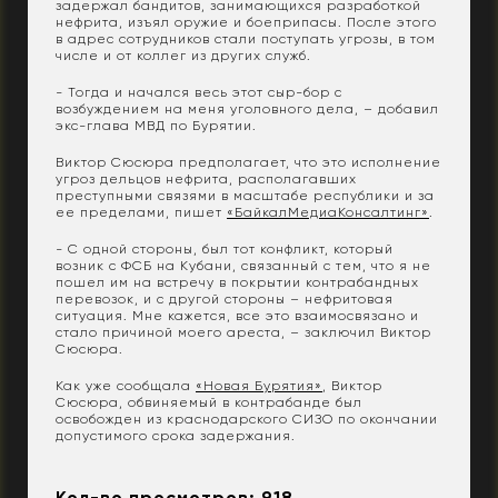
задержал бандитов, занимающихся разработкой
нефрита, изъял оружие и боеприпасы. После этого
в адрес сотрудников стали поступать угрозы, в том
числе и от коллег из других служб.
- Тогда и начался весь этот сыр-бор с
возбуждением на меня уголовного дела, – добавил
экс-глава МВД по Бурятии.
Виктор Сюсюра предполагает, что это исполнение
угроз дельцов нефрита, располагавших
преступными связями в масштабе республики и за
ее пределами, пишет
«БайкалМедиаКонсалтинг»
.
- С одной стороны, был тот конфликт, который
возник с ФСБ на Кубани, связанный с тем, что я не
пошел им на встречу в покрытии контрабандных
перевозок, и с другой стороны – нефритовая
ситуация. Мне кажется, все это взаимосвязано и
стало причиной моего ареста, – заключил Виктор
Сюсюра.
Как уже сообщала
«Новая Бурятия»
, Виктор
Сюсюра, обвиняемый в контрабанде был
освобожден из краснодарского СИЗО по окончании
допустимого срока задержания.
Кол-во просмотров: 918