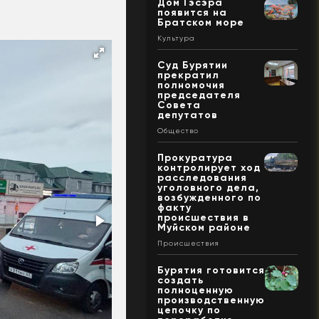
Дом Гэсэра
появится на
Братском море
Культура
Суд Бурятии
прекратил
полномочия
председателя
Совета
депутатов
Общество
Прокуратура
контролирует ход
расследования
уголовного дела,
возбужденного по
факту
происшествия в
Муйском районе
Происшествия
Бурятия готовится
создать
полноценную
производственную
цепочку по