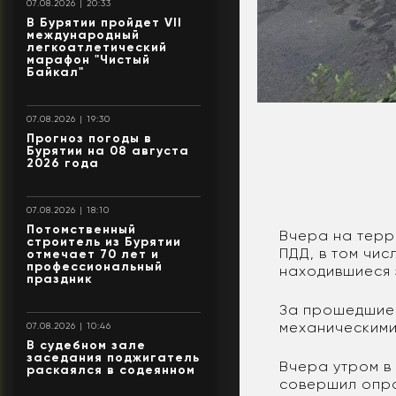
07.08.2026 | 20:33
В Бурятии пройдет VII
международный
легкоатлетический
марафон "Чистый
Байкал"
07.08.2026 | 19:30
Прогноз погоды в
Бурятии на 08 августа
2026 года
07.08.2026 | 18:10
Потомственный
Вчера на терр
строитель из Бурятии
ПДД, в том чис
отмечает 70 лет и
профессиональный
находившиеся 
праздник
За прошедшие 
механическими
07.08.2026 | 10:46
В судебном зале
заседания поджигатель
Вчера утром в
раскаялся в содеянном
совершил опро