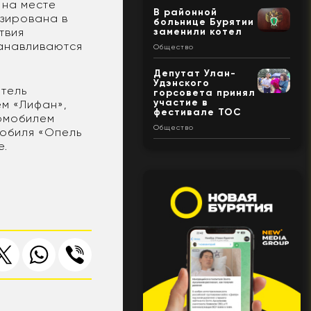
 на месте
В районной
изирована в
больнице Бурятии
заменили котел
твия
танавливаются
Общество
Депутат Улан-
Удэнского
итель
горсовета принял
участие в
м «Лифан»,
фестивале ТОС
томобилем
Общество
мобиля «Опель
е.