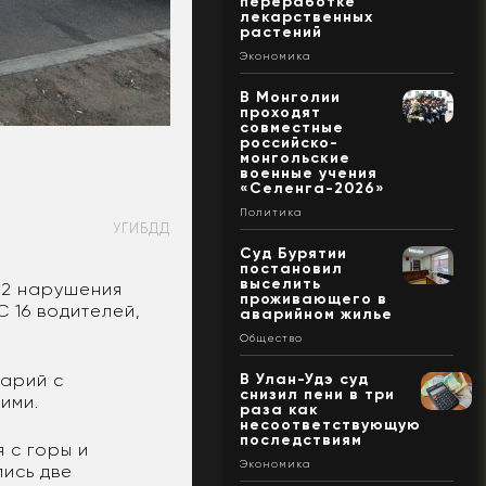
переработке
лекарственных
растений
Экономика
В Монголии
проходят
совместные
российско-
монгольские
военные учения
«Селенга-2026»
Политика
УГИБДД
Суд Бурятии
постановил
выселить
52 нарушения
проживающего в
 16 водителей,
аварийном жилье
Общество
В Улан-Удэ суд
варий с
снизил пени в три
ими.
раза как
несоответствующую
последствиям
 с горы и
Экономика
ись две