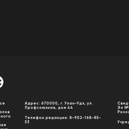
Все
Адрес: 670000, г. Улан-Удэ, ул.
Свид
Профсоюзная, дом 44
Эл №
алов
Роск
нного
Телефон редакции: 8-902-168-85-
53
Учре
мая