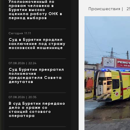
Уполномоченный по
правам человека в
Происшествия |
2
Бурятии высоко
оценила работу ОНК в
период выборов
Сегодня 11:11
Суд в Бурятии продлил
заключение под стражу
московской мошеннице
07.08.2026 | 22:24
Суд Бурятии прекратил
полномочия
председателя Совета
депутатов
07.08.2026 | 20:35
В суд Бурятии передано
дело о краже со
станций сотового
оператора