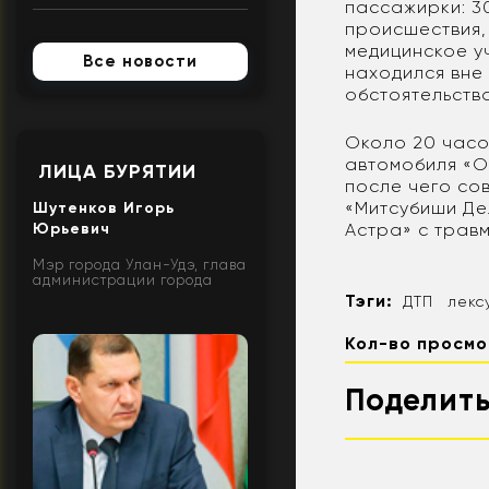
пассажирки: 3
происшествия,
медицинское у
Все новости
находился вне
обстоятельств
Около 20 часов
автомобиля «О
ЛИЦА БУРЯТИИ
после чего со
«Митсубиши Де
Шутенков Игорь
Юрьевич
Астра» с трав
Мэр города Улан-Удэ, глава
администрации города
Тэги:
ДТП
лекс
Кол-во просмо
Поделить