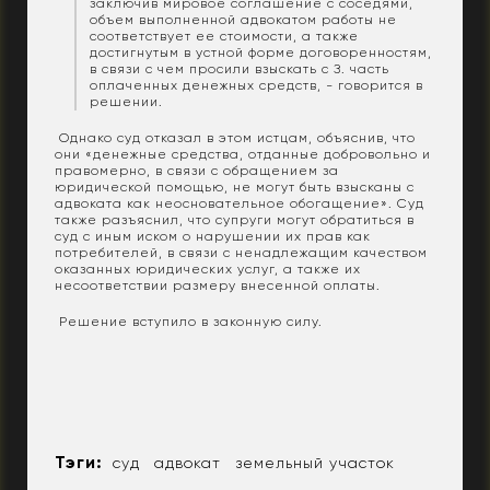
заключив мировое соглашение с соседями,
объем выполненной адвокатом работы не
соответствует ее стоимости, а также
достигнутым в устной форме договоренностям,
в связи с чем просили взыскать с З. часть
оплаченных денежных средств, - говорится в
решении.
Однако суд отказал в этом истцам, объяснив, что
они «денежные средства, отданные добровольно и
правомерно, в связи с обращением за
юридической помощью, не могут быть взысканы с
адвоката как неосновательное обогащение». Суд
также разъяснил, что супруги могут обратиться в
суд с иным иском о нарушении их прав как
потребителей, в связи с ненадлежащим качеством
оказанных юридических услуг, а также их
несоответствии размеру внесенной оплаты.
Решение вступило в законную силу.
Тэги:
суд
адвокат
земельный участок