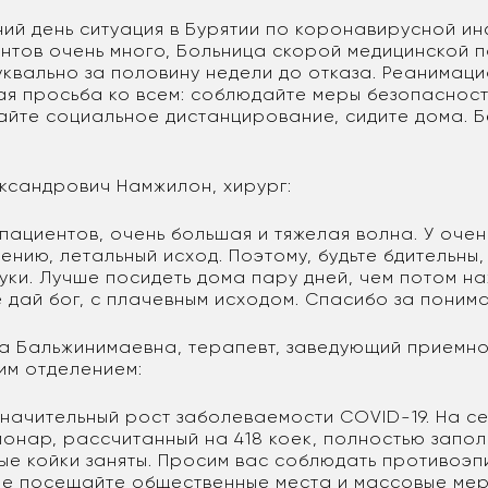
ний день ситуация в Бурятии по коронавирусной и
ентов очень много, Больница скорой медицинской 
уквально за половину недели до отказа. Реанимац
ая просьба ко всем: соблюдайте меры безопасност
айте социальное дистанцирование, сидите дома. Б
ксандрович Намжилон, хирург:
пациентов, очень большая и тяжелая волна. У очен
ению, летальный исход. Поэтому, будьте бдительны
уки. Лучше посидеть дома пару дней, чем потом на
е дай бог, с плачевным исходом. Спасибо за поним
 Бальжинимаевна, терапевт, заведующий приемн
им отделением:
значительный рост заболеваемости COVID-19. На с
онар, рассчитанный на 418 коек, полностью запол
е койки заняты. Просим вас соблюдать противоэ
Не посещайте общественные места и массовые мер