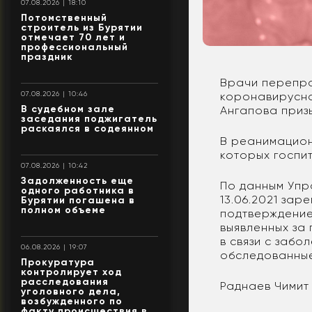
07.08.2026 | 18:10
Потомственный
строитель из Бурятии
отмечает 70 лет и
профессиональный
праздник
Врачи перепро
07.08.2026 | 10:46
коронавирусно
В судебном зале
Ангапова приз
заседания поджигатель
раскаялся в содеянном
В реанимацион
которых госпи
07.08.2026 | 10:42
Задолженность еще
По данным Упр
одного работника в
13.06.2021 зар
Бурятии погашена в
полном объеме
подтверждением
выявленных за
в связи с забо
06.08.2026 | 19:07
обследованные
Прокуратура
контролирует ход
расследования
Раднаев Чимит
уголовного дела,
возбужденного по
факту происшествия в