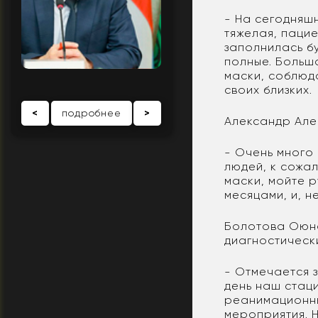
- На сегодняш
тяжелая, паци
заполнилась б
полные. Больш
маски, соблюд
своих близких.
<
подробнее
>
Александр Але
- Очень много 
людей, к сожал
маски, мойте р
месяцами, и, н
Болотова Оюна
диагностическ
- Отмечается 
день наш стаци
реанимационны
мероприятия. 