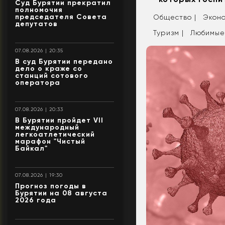
Суд Бурятии прекратил
полномочия
председателя Совета
Общество |
Эконо
депутатов
Туризм |
Любимые
07.08.2026 | 20:35
В суд Бурятии передано
дело о краже со
станций сотового
оператора
07.08.2026 | 20:33
В Бурятии пройдет VII
международный
легкоатлетический
марафон "Чистый
Байкал"
07.08.2026 | 19:30
Прогноз погоды в
Бурятии на 08 августа
2026 года