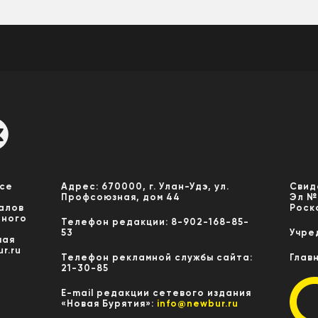
Все
Адрес: 670000, г. Улан-Удэ, ул.
Свид
Профсоюзная, дом 44
Эл №
алов
Роск
нного
Телефон редакции: 8-902-168-85-
53
Учре
мая
r.ru
Телефон рекламной службы сайта:
Глав
21-30-85
E-mail редакции сетевого издания
«Новая Бурятия»:
info@newbur.ru