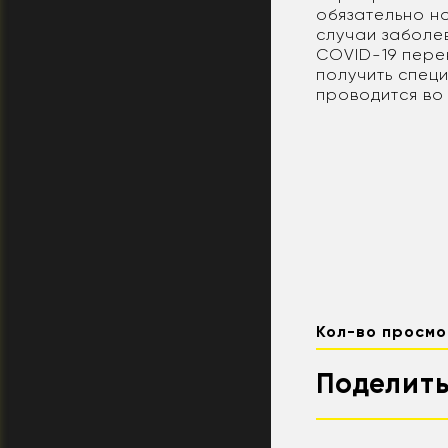
обязательно но
случаи заболе
COVID-19 пере
получить спец
проводится во
Кол-во просмо
Поделить