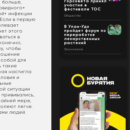
горсовета принял
е больше,
участие в
ковидного»
фестивале ТОС
ой» инфекции
Общество
 Если в первую
олевает
В Улан-Удэ
пройдет форум по
чет этого
переработке
ваться в
лекарственных
конечно,
растений
у, чтобы
Экономика
 ношение
 собой для
ь такие
рая настигла
словия и
льные
ной ситуации
е прививались,
райней мере,
болеют легче.
ами людей.