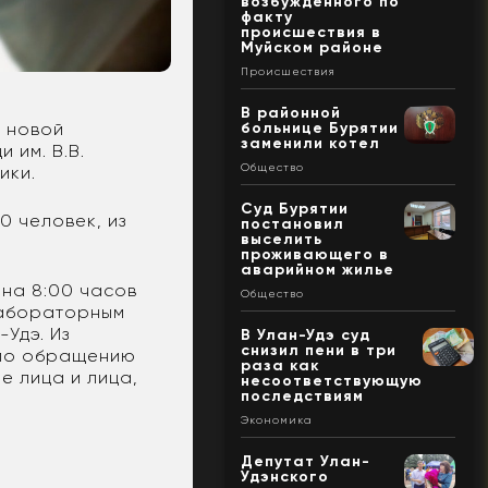
возбужденного по
факту
происшествия в
Муйском районе
Происшествия
В районной
больнице Бурятии
х новой
заменили котел
 им. В.В.
Общество
ики.
Суд Бурятии
0 человек, из
постановил
выселить
проживающего в
аварийном жилье
 на 8:00 часов
Общество
 лабораторным
-Удэ. Из
В Улан-Удэ суд
снизил пени в три
 по обращению
раза как
е лица и лица,
несоответствующую
последствиям
Экономика
Депутат Улан-
Удэнского