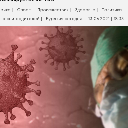
мика |
Спорт |
Происшествия |
Здоровье |
Политика |
 песни родителей |
Бурятия сегодня |
13.06.2021 | 18:33