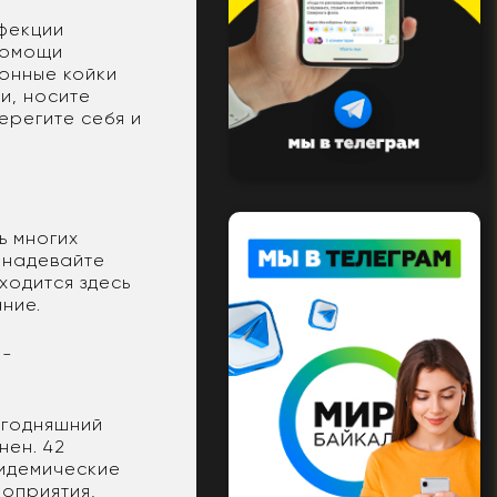
нфекции
помощи
ионные койки
и, носите
ерегите себя и
ь многих
, надевайте
ходится здесь
ание.
о-
егодняшний
нен. 42
пидемические
оприятия,