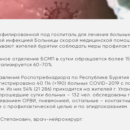
филированной под госпиталь для лечения больны
й инфекцией Больницы скорой медицинской помощи
ывают жителей бурятии соблюдать меры профилакт
ное отделение БСМП в сутки обращается более 15
тализируется 60-70%.
авления Роспотребнадзора по Республике Бурятия
егистрировано 40 114 (+190) больных COVID-2019 с
. Из них 54% (21 286) приходится на жителей г. Улан
 прошедшие сутки больных – 132 чел. обследованы
леванием ОРВИ, пневмонией, остальные – контактны
 с профилактической целью и по эпидпоказаниям.
 Степанович, врач-нейрохирург: