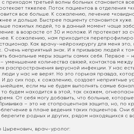
 с приходом третьей волны больных становится вс
ротекает тяжелее. Поток пациентов в отделения «
новится все больше. К сожалению, лечение «ковидн
нее и дольше. Быстрее пациенту становится хуже.
льше пожилых людей, то в данный момент чаще заб
ние: в возрасте от 30 и моложе. И протекает за с
нее. К сожалению, нам приходится перепрофилиро
стационар. Как врачу-нейрохирургу для меня это, 
. Очень неприятный знак. И я призываю людей к том
ять банальные меры защиты самих себя. Первое –
 – уменьшение количества связей, контактов между
я распространения вирусной инфекции. У нас ест
 люди у нас не верят. Но это горькая правда, кото
у. И до сих пор, к сожалению, создает неприятные у
льнейшем, если мы не будем выполнять самые бана
то будем находится в этой, так скажем, огнеопас
ремя. От себя могу добавить, что больные, которы
Прививка – это не стопроцентная защита, но, по к
блегчение в плане ведения таких пациентов. Они 
 берегите родных и других, рядом находящихся с в
 Цыренович, врач-уролог: