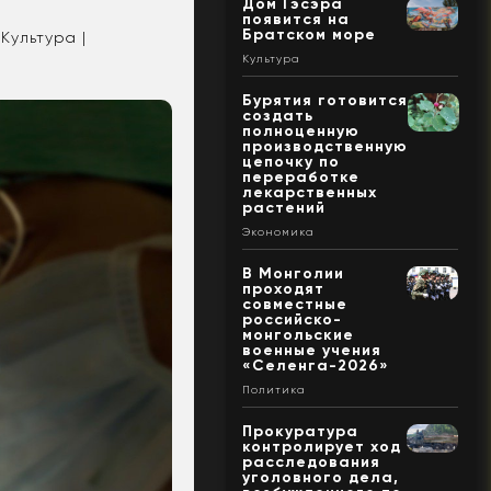
Дом Гэсэра
появится на
Братском море
Культура |
Культура
Бурятия готовится
создать
полноценную
производственную
цепочку по
переработке
лекарственных
растений
Экономика
В Монголии
проходят
совместные
российско-
монгольские
военные учения
«Селенга-2026»
Политика
Прокуратура
контролирует ход
расследования
уголовного дела,