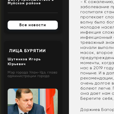
- К сожалению,
Муйском районе
заболевание п
госпиталя ста
протекает слож
волну было бо
Все новости
молодое населе
инфекция слож
инфекционный 
тревожный знак
начали выполн
ЛИЦА БУРЯТИИ
масок, второе
предупреждени
Шутенков Игорь
моменты, когда
Юрьевич
нас в 2019 год
Мэр города Улан-Удэ, глава
поныне. И в да
администрации города
рекомендации, 
очень долгое в
болеют легче. 
она дает нам о
Берегите себя,
Доржиев Батор