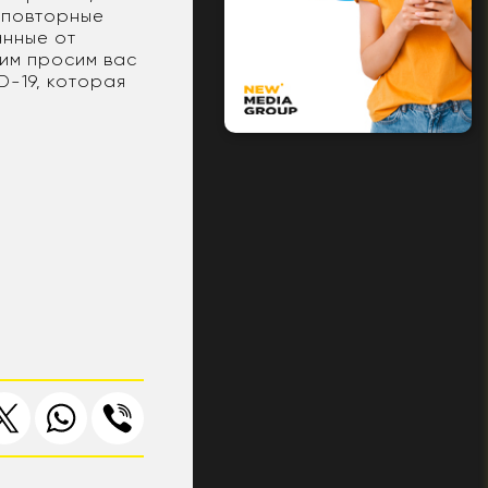
ь повторные
анные от
тим просим вас
D-19, которая