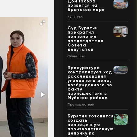
Дом Гэсэра
появится на
Братском море
Культура
Суд Бурятии
прекратил
полномочия
председателя
Совета
депутатов
Общество
Прокуратура
контролирует ход
расследования
уголовного дела,
возбужденного по
факту
происшествия в
Муйском районе
Происшествия
Бурятия готовится
создать
полноценную
производственную
цепочку по