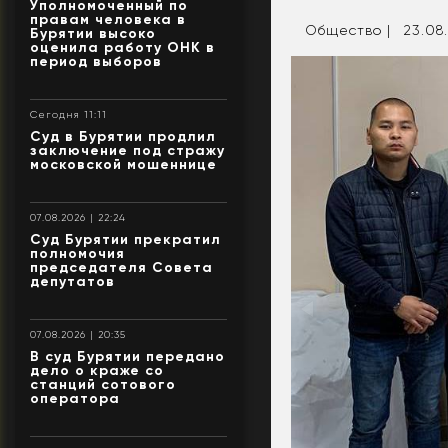
Уполномоченный по
правам человека в
Общество |
23.08.
Бурятии высоко
оценила работу ОНК в
период выборов
Сегодня 11:11
Суд в Бурятии продлил
заключение под стражу
московской мошеннице
07.08.2026 | 22:24
Суд Бурятии прекратил
полномочия
председателя Совета
депутатов
07.08.2026 | 20:35
В суд Бурятии передано
дело о краже со
станций сотового
оператора