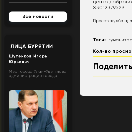
центр доброво
83012379529.
Все новости
Пресс-служба адм
Тэги:
гуманита
ЛИЦА БУРЯТИИ
Кол-во просмо
Шутенков Игорь
Юрьевич
Поделить
Мэр города Улан-Удэ, глава
администрации города