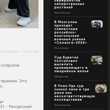
переработке
лекарственных
растений
Экономика
В Монголии
проходят
совместные
российско-
монгольские
военные учения
«Селенга-2026»
Политика
нистрации г. Улан-Удэ
Суд Бурятии
постановил
выселить
э собрали
проживающего в
аварийном жилье
Общество
 приема. Это
ы,
В Улан-Удэ суд
снизил пени в три
раза как
несоответствующую
последствиям
щи
Экономика
131 - Ресурсный