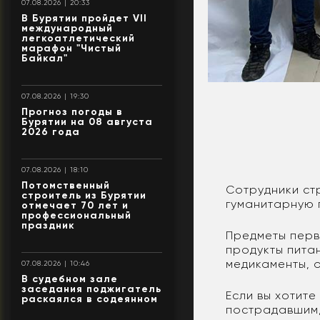
07.08.2026 | 20:33
В Бурятии пройдет VII
международный
легкоатлетический
марафон "Чистый
Байкал"
07.08.2026 | 19:30
Прогноз погоды в
Бурятии на 08 августа
2026 года
07.08.2026 | 18:10
Потомственный
Сотрудники ст
строитель из Бурятии
гуманитарную 
отмечает 70 лет и
профессиональный
праздник
Предметы перв
продукты пита
медикаменты, о
07.08.2026 | 10:46
В судебном зале
заседания поджигатель
Если вы хотит
раскаялся в содеянном
пострадавшим, 