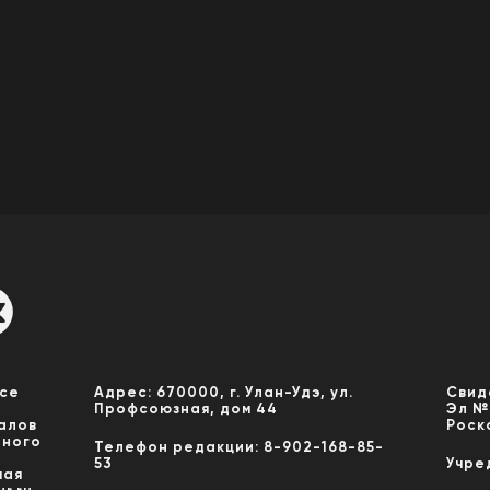
Все
Адрес: 670000, г. Улан-Удэ, ул.
Свид
Профсоюзная, дом 44
Эл №
алов
Роск
нного
Телефон редакции: 8-902-168-85-
53
Учре
мая