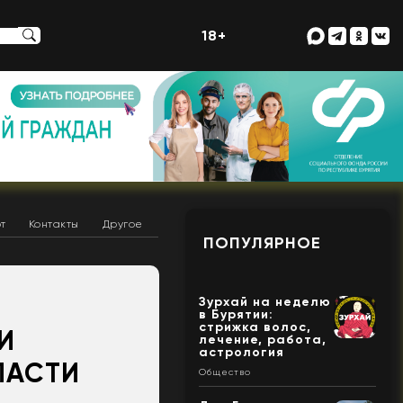
18+
т
Контакты
Другое
ПОПУЛЯРНОЕ
Зурхай на неделю
в Бурятии:
стрижка волос,
И
лечение, работа,
астрология
ЛАСТИ
Общество