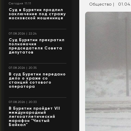
Сегодня 11:11
Общество |
01.04.
Суд в Бурятии продлил
заключение под стражу
московской мошеннице
07.08.2026 | 22:24
Суд Бурятии прекратил
полномочия
председателя Совета
депутатов
07.08.2026 | 20:35
В суд Бурятии передано
дело о краже со
станций сотового
оператора
07.08.2026 | 20:33
В Бурятии пройдет VII
международный
легкоатлетический
марафон "Чистый
Байкал"