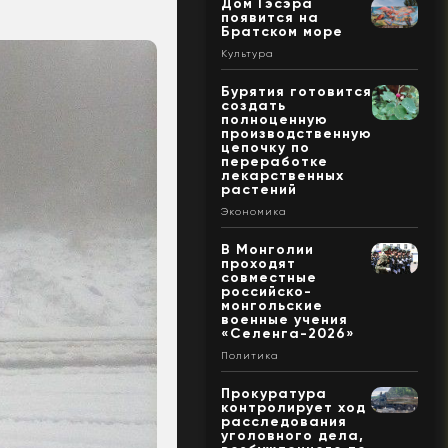
Дом Гэсэра
появится на
Братском море
Культура
Бурятия готовится
создать
полноценную
производственную
цепочку по
переработке
лекарственных
растений
Экономика
В Монголии
проходят
совместные
российско-
монгольские
военные учения
«Селенга-2026»
Политика
Прокуратура
контролирует ход
расследования
уголовного дела,