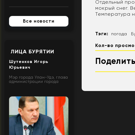
Отдельный про
мокрый снег. В
Температура но
Все новости
Тэги:
погода
Б
Кол-во просмо
ЛИЦА БУРЯТИИ
Поделить
Шутенков Игорь
Юрьевич
Мэр города Улан-Удэ, глава
администрации города