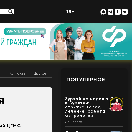
18+
т
Контакты
Другое
ПОПУЛЯРНОЕ
Я
Зурхай на неделю
в Бурятии:
стрижка волос,
лечение, работа,
астрология
Общество
кий ЦГМС