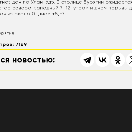
гноз дан по Улан-Удэ. В столице Бурятии ожидает
етер северо-западный 7-12, утром и днем порывы до
чью около 0, днем +5,+7.
урятия
тров: 7169
ся новостью: