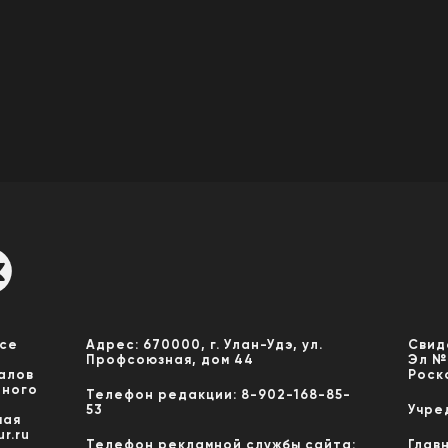
Все
Адрес: 670000, г. Улан-Удэ, ул.
Свид
Профсоюзная, дом 44
Эл №
алов
Роск
нного
Телефон редакции: 8-902-168-85-
53
Учре
мая
r.ru
Телефон рекламной службы сайта:
Глав