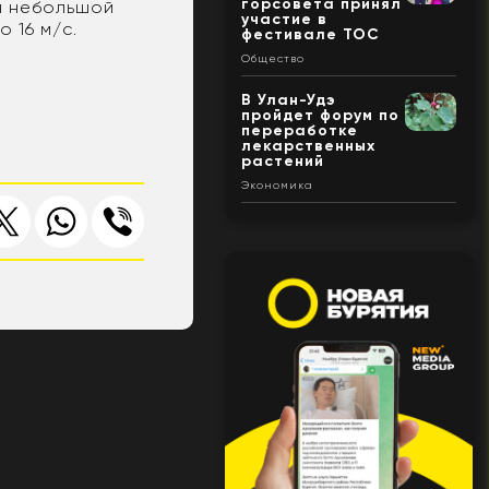
горсовета принял
ся небольшой
участие в
 16 м/с.
фестивале ТОС
Общество
В Улан-Удэ
пройдет форум по
переработке
лекарственных
растений
Экономика