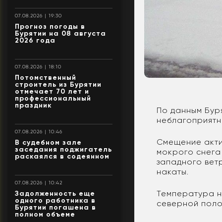
07.08.2026 | 19:30
Прогноз погоды в
Бурятии на 08 августа
2026 года
07.08.2026 | 18:10
Потомственный
строитель из Бурятии
отмечает 70 лет и
профессиональный
праздник
По данным Бур
неблагоприятн
07.08.2026 | 10:46
Смещение акти
В судебном зале
заседания поджигатель
мокрого снега
раскаялся в содеянном
западного ветр
накаты.
07.08.2026 | 10:42
Температура но
Задолженность еще
одного работника в
северной поло
Бурятии погашена в
полном объеме