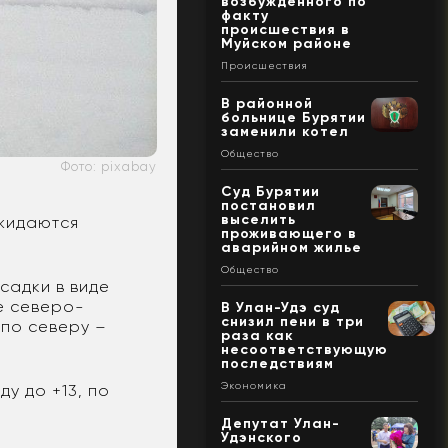
возбужденного по
факту
происшествия в
Муйском районе
Происшествия
В районной
больнице Бурятии
заменили котел
Общество
Фото: pixabay
Суд Бурятии
постановил
выселить
ожидаются
проживающего в
аварийном жилье
Общество
садки в виде
е северо-
В Улан-Удэ суд
снизил пени в три
 по северу –
раза как
несоответствующую
последствиям
Экономика
ду до +13, по
Депутат Улан-
Удэнского