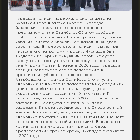
Турецкая полиция задержала смотрящего за
Бурятией вора в законе Гурама Чихладзе
(Квежович) в результате спецоперации в
престижном отеле Стамбула. Об этом сообщает
lenta.ru со ссылкой на «Прайм Крайм». По данным
издания, вместе с Квежовичем находились двое
соратников. В номере отеля полиция изъяла три
пистолета с патронами и рации. Чихладзе был
выдворен из Турции минувшим летом, но сумел
вернуться в страну по украинскому паспорту на
имя Андрий Малый. В начале 2020 года турецкая
полиция задержала его по подозрению в
организации убийства главного вора
Азербайджана Надира Салифова (Лоту Гули).
Квежович был в числе 17 подозреваемых, среди них
девять азербайджанцев, пять грузин, двое
украинцев и один россиянин. У них изъяли 11
пистолетов, автомат и свыше 200 патронов. Гули
застрелили 19 августа в Анталье. Киллер
задержан. 5 марта сообщалось, что Следственный
комитет России возбудил уголовное дело против
Квежовича по статье 210.1 УК РФ («Занятие высшего
положения в преступной иерархии»). Влияние на
криминальный мир Бурятии, где он отбывал
предпоследний срок за кражу, Чихладзе оказывает
с 2006 года.