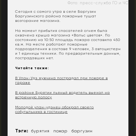
Фото: пресс-служба ГО и ЧС
Сегодня с самого утра в селе Баргузин
Баргузинского района пожарные тушат
возгорание магазина.
На момент прибытия спасателей огнем была
охвачена крыша магазина «Вальс цветов». По
состоянию на 10:50 площадь пожара составила 450
кв.м. На месте работают пожарные
подразделения в составе 9 человек, 3 автоцистерн
и 1 единицы техники. По предварительным данным,
пострадавших нет.
Читайте также:
В Улан-Удэ мужчина пострадал при пожаре в
гараже
В районе Бурятии пьяный водитель выехал на
встречную полосу
Молодой улан-удэнец обокрал своего
собутыльника в гостинице
Тэги:
бурятия
пожар
баргузин