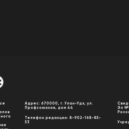
Все
Адрес: 670000, г. Улан-Удэ, ул.
Свид
Профсоюзная, дом 44
Эл №
алов
Роск
нного
Телефон редакции: 8-902-168-85-
53
Учре
мая