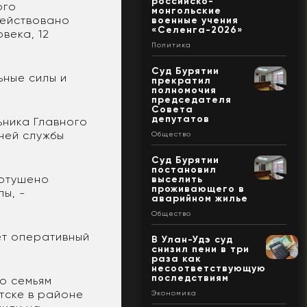
российско-
ого
монгольские
адействовано
военные учения
«Селенга-2026»
овека, 12
Политика
Суд Бурятии
ьные силы и
прекратил
полномочия
председателя
Совета
депутатов
ьника Главного
ней службы
Общество
Суд Бурятии
постановил
потушено
выселить
проживающего в
лы, -
аварийном жилье
Общество
ет оперативный
В Улан-Удэ суд
снизил пени в три
раза как
несоответствующую
последствиям
о семьям
утске в районе
Экономика