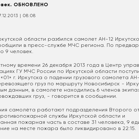
ловек. ОБНОВЛЕНО
7.12.2013 | 08:08
ркутской области разбился самолет АН-12 Иркутск
ообщили в пресс-службе МЧС региона. По предва
о 9 человек.
естному времени 26 декабря 2013 года в Центр упра
уациях ГУ МЧС России по Иркутской области посту
«01» г. Иркутска о падении грузового самолета АН
еревозящего груз по маршруту Новосибирск - Ирку
ым данным, в самолете находились 6 членов экипа
овождавших груз, - говорится в сообщении.
ния самолёта работают подразделения Второго о
ротивопожарной службы Иркутской области и
нная пожарная часть в составе 31 человека, 9 ед
ние на месте пожара было ликвидировано в 22:15.