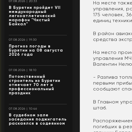
07.08.2026 | 20:33
На месте такж
В Бурятии пройдет VII
управления, ра
международный
175 человек, 3
легкоатлетический
марафон "Чистый
единиц техники
Байкал"
В район авиак
средства экстр
07.08.2026 | 19:30
Прогноз погоды в
Бурятии на 08 августа
На место прои
2026 года
управления МЧ
Валентин Нелю
07.08.2026 | 18:10
Потомственный
- Разлива топ
строитель из Бурятии
первыми прибы
отмечает 70 лет и
сообщают спа
профессиональный
праздник
В Главном упр
штаб.
07.08.2026 | 10:46
В судебном зале
заседания поджигатель
Распоряжением
раскаялся в содеянном
погибших в рез