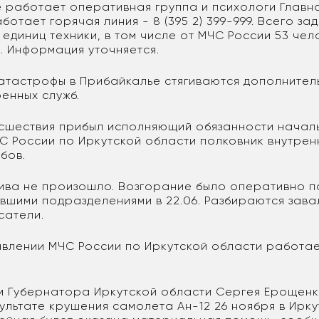
е работает оперативная группа и психологи Главн
ботает горячая линия - 8 (395 2) 399-999. Всего з
6 единиц техники, в том числе от МЧС России 53 чел
. Информация уточняется.
атастрофы в Прибайкалье стягиваются дополнител
енных служб.
сшествия прибыл исполняющий обязанности начал
С России по Иркутской области полковник внутрен
бов.
лива не произошло. Возгорание было оперативно 
вшими подразделениями в 22.06. Разбираются зава
сатели.
авлении МЧС России по Иркутской области работа
 Губернатора Иркутской области Сергея Ерощенк
ультате крушения самолета Ан-12 26 ноября в Ирк