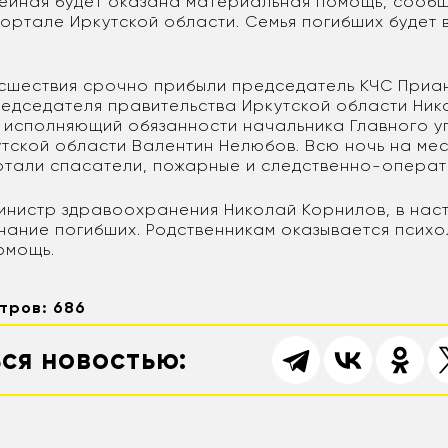
ейная будет оказана материальная помощь, сооб
ортале Иркутской области. Семья погибших будет 
сшествия срочно прибыли председатель КЧС Приан
редседателя правительства Иркутской области Ник
 исполняющий обязанности начальника Главного 
утской области Валентин Нелюбов. Всю ночь на ме
тали спасатели, пожарные и следственно-операт
инистр здравоохранения Николай Корнилов, в нас
нание погибших. Родственникам оказывается психо
омощь.
тров: 686
ся новостью: