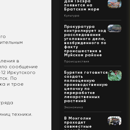
Дом Гэсэра
появится на
Братском море
Культура
Прокуратура
контролирует ход
расследования
ого
уголовного дела,
рительным
возбужденного по
факту
происшествия в
Муйском районе
вления в
Происшествия
пило сообщение
-12 Иркутского
Бурятия готовится
создать
тск. По
полноценную
жа и трое
производственную
цепочку по
переработке
лекарственных
растений
тряда
Экономика
иниц техники.
В Монголии
проходят
совместные