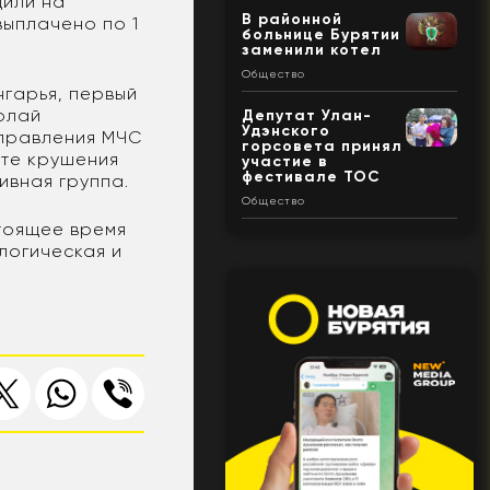
щили на
В районной
выплачено по 1
больнице Бурятии
заменили котел
Общество
гарья, первый
олай
Депутат Улан-
Удэнского
управления МЧС
горсовета принял
сте крушения
участие в
фестивале ТОС
ивная группа.
Общество
тоящее время
логическая и