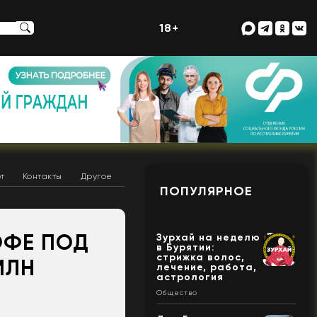
18+
т
Контакты
Другое
ПОПУЛЯРНОЕ
ОФЕ ПОД
Зурхай на неделю
в Бурятии:
стрижка волос,
МЛН
лечение, работа,
астрология
Общество