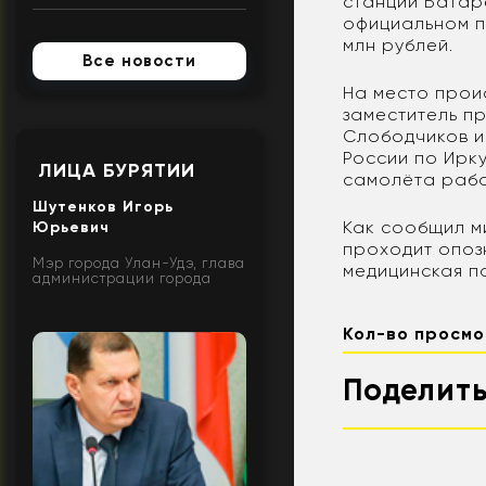
станции Батар
официальном п
млн рублей.
Все новости
На место прои
заместитель п
Слободчиков и
России по Ирк
ЛИЦА БУРЯТИИ
самолёта рабо
Шутенков Игорь
Как сообщил м
Юрьевич
проходит опоз
Мэр города Улан-Удэ, глава
медицинская п
администрации города
Кол-во просмо
Поделить