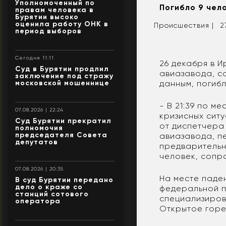
Уполномоченный по
Погибло 9 че
правам человека в
Бурятии высоко
оценила работу ОНК в
Происшествия |
2
период выборов
Сегодня 11:11
26 декабря в И
Суд в Бурятии продлил
авиазавода, с
заключение под стражу
московской мошеннице
данным, погибл
- В 21:39 по м
07.08.2026 | 22:24
кризисных сит
Суд Бурятии прекратил
от диспетчера 
полномочия
председателя Совета
авиазавода, п
депутатов
предварительн
человек, сопр
07.08.2026 | 20:35
На месте паде
В суд Бурятии передано
дело о краже со
федеральной п
станций сотового
специализирова
оператора
Открытое горе