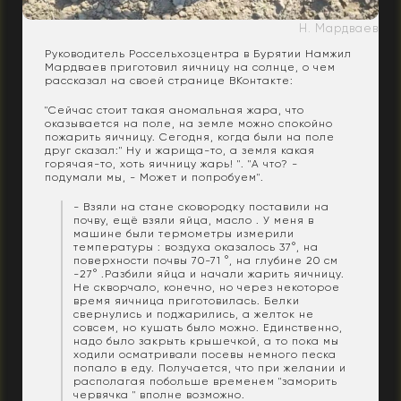
Н. Мардваев
Руководитель Россельхозцентра в Бурятии Намжил
Мардваев приготовил яичницу на солнце, о чем
рассказал на своей странице ВКонтакте:
"Сейчас стоит такая аномальная жара, что
оказывается на поле, на земле можно спокойно
пожарить яичницу. Сегодня, когда были на поле
друг сказал:" Ну и жарища-то, а земля какая
горячая-то, хоть яичницу жарь! ". "А что? -
подумали мы, - Может и попробуем".
- Взяли на стане сковородку поставили на
почву, ещё взяли яйца, масло . У меня в
машине были термометры измерили
температуры : воздуха оказалось 37°, на
поверхности почвы 70-71 °, на глубине 20 см
-27° .Разбили яйца и начали жарить яичницу.
Не скворчало, конечно, но через некоторое
время яичница приготовилась. Белки
свернулись и поджарились, а желток не
совсем, но кушать было можно. Единственно,
надо было закрыть крышечкой, а то пока мы
ходили осматривали посевы немного песка
попало в еду. Получается, что при желании и
располагая побольше временем "заморить
червячка " вполне возможно.