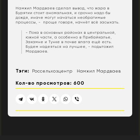
Намжил Мардваев сделал вывод, что жара в
Бурятии стоит аномальная, и срочно надо бы
дождя, иначе могут начаться необратимые
процессы, - проще говоря, начнёт всё засыхать.
- Пока в основных районах в центральной,
южной части, а особенно в Прибайкалье,
Закамне и Тунке в почве влага ещё есть.
Будем надеяться на лучшее, - подытожил
Мардваев.
Тэги:
Россельхозцентр
Намжил Мардваев
Кол-во просмотров: 600