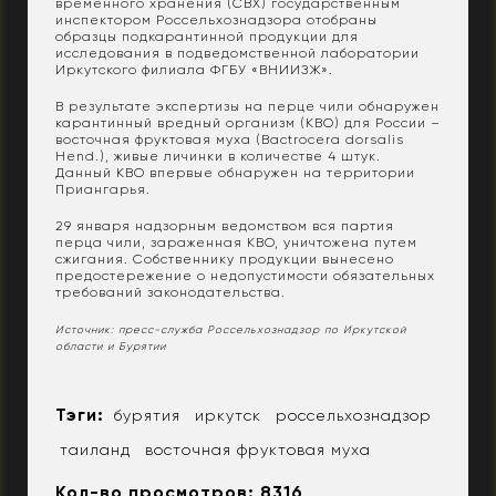
временного хранения (СВХ) государственным
инспектором Россельхознадзора отобраны
образцы подкарантинной продукции для
исследования в подведомственной лаборатории
Иркутского филиала ФГБУ «ВНИИЗЖ».
В результате экспертизы на перце чили обнаружен
карантинный вредный организм (КВО) для России –
восточная фруктовая муха (Bactrocera dorsalis
Hend.), живые личинки в количестве 4 штук.
Данный КВО впервые обнаружен на территории
Приангарья.
29 января надзорным ведомством вся партия
перца чили, зараженная КВО, уничтожена путем
сжигания. Собственнику продукции вынесено
предостережение о недопустимости обязательных
требований законодательства.
Источник: пресс-служба Россельхознадзор по Иркутской
области и Бурятии
Тэги:
бурятия
иркутск
россельхознадзор
таиланд
восточная фруктовая муха
Кол-во просмотров: 8316