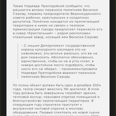
Также Надежде Преподобной сообщили, что
решается вопрос переноса памятника Василию
Серову, первому председателю Верхнеудинского
совета рабочих, крестьянских и солдатских
депутатов. Памятник находится на прилегающей
территории и никак не связан с театром.
Администрация города предлагает перенести его
в сквер «Кристальный» – рядом расположен
стекольный завод, носящий имя Василия Серова.
- С нашим Департамент государственной
охраны культурного наследия это не
невозможно, это вполне реально, это же не
дом переносить. Абсолютно обоснованно,
единственное, чтобы он не в углу стоял, в
сквере достойное место подобрать, чтобы
никто его не обидел, - прокомментировала
Надежда Преподобная вариант переноса
памятника Василию Серову.
По плану объект должен быть сдан в декабре 2024
года, театр сможет вместить 196 зрителей. В этом
году должны быть завершены «коробка» здания,
тепловой контур, черновая отделка помещений и
благоустройство прилегающей территории. В
следующем году строители приступят к
внутренней чистовой отделке и монтажу
оборудования. Первый спектакль на новой сцене