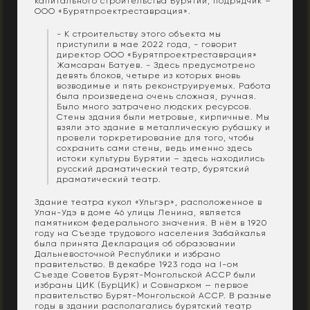
капитального строительства Бурятии, подрядчик –
ООО «Бурятпроектреставрация».
- К строительству этого объекта мы
приступили в мае 2022 года, - говорит
директор ООО «Бурятпроектреставрация»
Жамсаран Батуев. - Здесь предусмотрено
девять блоков, четыре из которых вновь
возводимые и пять реконструируемых. Работа
была произведена очень сложная, ручная.
Было много затрачено людских ресурсов.
Стены здания были метровые, кирпичные. Мы
взяли это здание в металлическую рубашку и
провели торкретирование для того, чтобы
сохранить сами стены, ведь именно здесь
истоки культуры Бурятии – здесь находились
русский драматический театр, бурятский
драматический театр.
Здание театра кукол «Ульгэр», расположенное в
Улан-Удэ в доме 46 улицы Ленина, является
памятником федерального значения. В нём в 1920
году на Съезде трудового населения Забайкалья
была принята Декларация об образовании
Дальневосточной Республики и избрано
правительство. В декабре 1923 года на I-ом
Съезде Советов Бурят-Монгольской АССР были
избраны ЦИК (БурЦИК) и Совнарком — первое
правительство Бурят-Монгольской АССР. В разные
годы в здании располагались бурятский театр