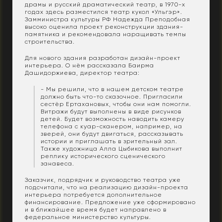
драмы и русский драматический театр, в 1970-х
годах здесь разместился театр кукол «Ульгэр».
Замминистра культуры РФ Надежда Преподобная
высоко оценила проект реконструкции здания-
памятника и рекомендовала наращивать темпы
строительства.
Для нового здания разработан дизайн-проект
интерьера. О нём рассказала Баирма
Дашидоржиева, директор театра:
- Мы решили, что в нашем детском театре
должно быть что-то сказочное. Пригласили
сестёр Ертахановых, чтобы они нам помогли.
Витражи будут выполнены в виде рисунков
детей. Будет возможность наводить камеру
телефона с куар-сканером, например, на
зверей, они будут двигаться, рассказывать
истории и приглашать в зрительный зал.
Также художница Алла Цыбикова выполнит
реплику исторического сценического
занавеса.
Заказчик, подрядчик и руководство театра уже
подсчитали, что на реализацию дизайн-проекта
интерьера потребуется дополнительное
финансирование. Предложение уже сформировано
и в ближайшее время будет направлено в
федеральное министерство культуры.