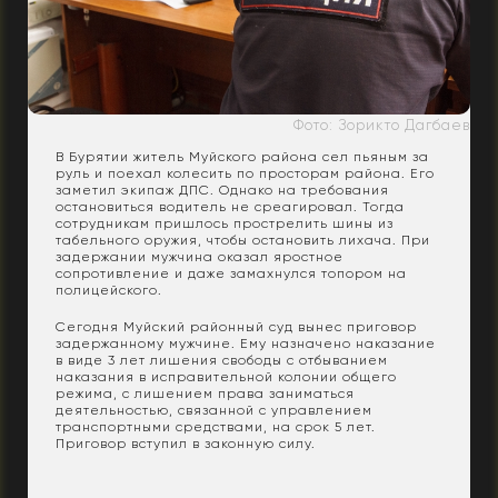
Фото: Зорикто Дагбаев
В Бурятии житель Муйского района сел пьяным за
руль и поехал колесить по просторам района. Его
заметил экипаж ДПС. Однако на требования
остановиться водитель не среагировал. Тогда
сотрудникам пришлось прострелить шины из
табельного оружия, чтобы остановить лихача. При
задержании мужчина оказал яростное
сопротивление и даже замахнулся топором на
полицейского.
Сегодня Муйский районный суд вынес приговор
задержанному мужчине. Ему назначено наказание
в виде 3 лет лишения свободы с отбыванием
наказания в исправительной колонии общего
режима, с лишением права заниматься
деятельностью, связанной с управлением
транспортными средствами, на срок 5 лет.
Приговор вступил в законную силу.