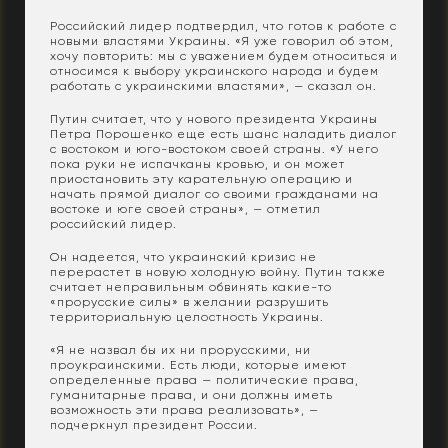
Российский лидер подтвердил, что готов к работе с
новыми властями Украины. «Я уже говорил об этом,
хочу повторить: мы с уважением будем относиться и
относимся к выбору украинского народа и будем
работать с украинскими властями», — сказал он.
Путин считает, что у нового президента Украины
Петра Порошенко еще есть шанс наладить диалог
с востоком и юго-востоком своей страны. «У него
пока руки не испачканы кровью, и он может
приостановить эту карательную операцию и
начать прямой диалог со своими гражданами на
востоке и юге своей страны», — отметил
российский лидер.
Он надеется, что украинский кризис не
перерастет в новую холодную войну. Путин также
считает неправильным обвинять какие-то
«прорусские силы» в желании разрушить
территориальную целостность Украины.
«Я не назвал бы их ни прорусскими, ни
проукраинскими. Есть люди, которые имеют
определенные права — политические права,
гуманитарные права, и они должны иметь
возможность эти права реализовать», —
подчеркнул президент России.