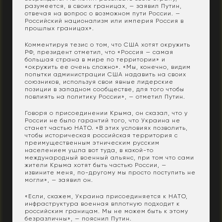
разумеется, в своих границах, — заявил Путин,
отвечая на вопрос о возможном пути России. —
Российский национализм или империя Россия в
прошлых границах».
Комментируя тезис о том, что США хотят окружить
РФ, президент отметил, что «Россия — самая
большая страна в мире по территории» и
«окружить ее очень сложно». «Мы, конечно, видим
попытки администрации США надавить на своих
союзников, используя свои явные лидерские
позиции в западном сообществе, для того чтобы
повлиять на политику России», — отметил Путин.
Говоря о присоединении Крыма, он сказал, что у
России не было гарантий того, что Украина не
станет частью НАТО. «В этих условиях позволить,
чтобы историческая российская территория с
преимущественным этническим русским
населением ушла вот туда, в какой-то
международный военный альянс, при том что сами
жители Крыма хотят быть частью России, —
извините меня, по-другому мы просто поступить не
могли», — заявил он.
«Если, скажем, Украина присоединяется к НАТО,
инфраструктура военная вплотную подходит к
российским границам. Мы не можем быть к этому
безразличны», — пояснил Путин.