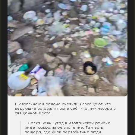
В Иволгинском районе очевидцы сообщают, что
верующие оставили после себя «тонну» мусора в
священном месте.
- Сопка Баян Тугад в Иволгинском районе
имеет сакральное значение. Там есть
пещера, где жили первобытные люди.