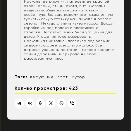
Наскальные рисунки, нанесенные красной
охрой: олени, птицы, охота, быт. Сегодня
пещера вообще не похожа на какую-то
особенную. Больше напоминает оживленную
туристическую стоянку на Байкале в разгар
сезона. Некуда ступить из-за мусора. Всюду
коробки из-под молока и пластиковые
тарелки. Вероятно, в них были угощения для
духов. Угощения тоже разбросаны.
Наскальная живопись поблекла под белыми
смывами, скорее всего, это молоко. Все
деревья увешаны лентами, что тоже вредит и
самим деревьям, и природе в целом, -
рассказал мужчина.
Тэги:
верующие
грот
мусор
Кол-во просмотров: 423