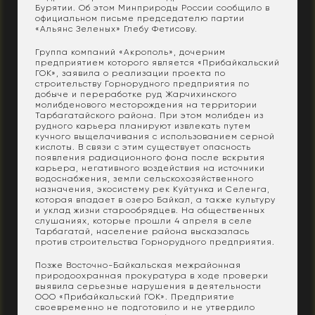
Бурятии. Об этом Минприроды России сообщило в
официальном письме председателю партии
«Альянс Зеленых» Глебу Фетисову.
Группа компаний «Акрополь», дочерним
предприятием которого является «Прибайкальский
ГОК», заявила о реализации проекта по
строительству Горнорудного предприятия по
добыче и переработке руд Жарчихинского
молибденового месторождения на территории
Тарбагатайского района. При этом молибден из
рудного карьера планируют извлекать путем
кучного выщелачивания с использованием серной
кислоты. В связи с этим существует опасность
появления радиационного фона после вскрытия
карьера, негативного воздействия на источники
водоснабжения, земли сельскохозяйственного
назначения, экосистему рек Куйтунка и Селенга,
которая впадает в озеро Байкал, а также культуру
и уклад жизни старообрядцев. На общественных
слушаниях, которые прошли 4 апреля в селе
Тарбагатай, население района высказалась
против строительства Горнорудного предприятия.
Позже Восточно-Байкальская межрайонная
природоохранная прокуратура в ходе проверки
выявила серьезные нарушения в деятельности
ООО «Прибайкальский ГОК». Предприятие
своевременно не подготовило и не утвердило