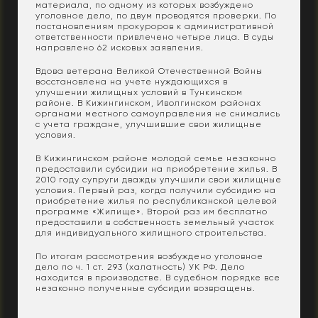
материала, по одному из которых возбуждено
уголовное дело, по двум проводятся проверки. По
постановлениям прокуроров к административной
ответственности привлечено четыре лица. В суды
направлено 62 исковых заявления.
Вдова ветерана Великой Отечественной Войны
восстановлена на учете нуждающихся в
улучшении жилищных условий в Тункинском
районе. В Кижингинском, Иволгинском районах
органами местного самоуправления не снимались
с учета граждане, улучшившие свои жилищные
условия.
В Кижингинском районе молодой семье незаконно
предоставили субсидии на приобретение жилья. В
2010 году супруги дважды улучшили свои жилищные
условия. Первый раз, когда получили субсидию на
приобретение жилья по республиканской целевой
программе «Жилище». Второй раз им бесплатно
предоставили в собственность земельный участок
для индивидуального жилищного строительства.
По итогам рассмотрения возбуждено уголовное
дело по ч. 1 ст. 293 (халатность) УК РФ. Дело
находится в производстве. В судебном порядке все
незаконно полученные субсидии возвращены.