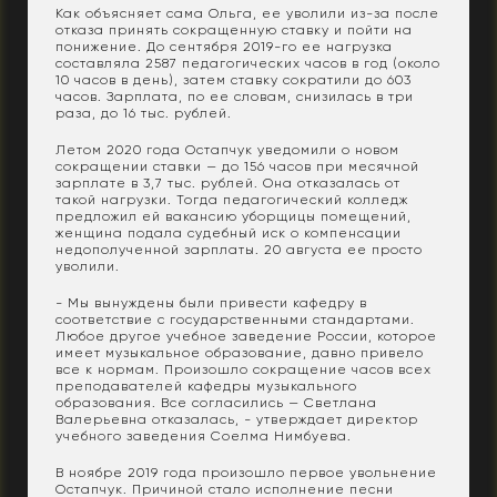
Как объясняет сама Ольга, ее уволили из-за после
отказа принять сокращенную ставку и пойти на
понижение. До сентября 2019-го ее нагрузка
составляла 2587 педагогических часов в год (около
10 часов в день), затем ставку сократили до 603
часов. Зарплата, по ее словам, снизилась в три
раза, до 16 тыс. рублей.
Летом 2020 года Остапчук уведомили о новом
сокращении ставки — до 156 часов при месячной
зарплате в 3,7 тыс. рублей. Она отказалась от
такой нагрузки. Тогда педагогический колледж
предложил ей вакансию уборщицы помещений,
женщина подала судебный иск о компенсации
недополученной зарплаты. 20 августа ее просто
уволили.
- Мы вынуждены были привести кафедру в
соответствие с государственными стандартами.
Любое другое учебное заведение России, которое
имеет музыкальное образование, давно привело
все к нормам. Произошло сокращение часов всех
преподавателей кафедры музыкального
образования. Все согласились — Светлана
Валерьевна отказалась, - утверждает директор
учебного заведения Соелма Нимбуева.
В ноябре 2019 года произошло первое увольнение
Остапчук. Причиной стало исполнение песни