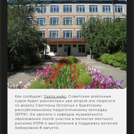
Как сообщает
Тайга.инфо
, Советским районным
судом будет рассмотрен уже второй иск педагога
по вокалу Светланы Остапчук к Бурятскому
республиканскому педагогическому колледжу
(БРПК). Ее уволили с кафедры музыкального
образования после участия в митингах местного
рескома КПРФ и выступления в поддержку жителей
Хабаровска 8 августа.