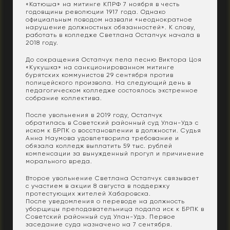
«Катюша» на митинге КПРФ 7 ноября в честь
годовщины революции 1917 года. Однако
официальным поводом назвали «неоднократное
нарушение должностных обязанностей». К слову,
работать в колледже Светлана Остапчук начала в
2018 году.
До сокращения Остапчук пела песню Виктора Цоя
«Кукушка» на санкционированном митинге
бурятских коммунистов 29 сентября против
полицейского произвола. На следующий день в
педагогическом колледже состоялось экстренное
собрание коллектива.
После увольнения в 2019 году, Остапчук
обратилась в Советский районный суд Улан-Удэ с
иском к БРПК о восстановлении в должности. Судья
Анна Наумова удовлетворила требование и
обязала колледж выплатить 59 тыс. рублей
компенсации за вынужденный прогул и причинение
морального вреда.
Второе увольнение Светлана Остапчук связывает
с участием в акции 8 августа в поддержку
протестующих жителей Хабаровска.
После уведомления о переводе на должность
уборщицы преподавательница подала иск к БРПК в
Советский районный суд Улан-Удэ. Первое
заседание суда назначено на 7 сентября.