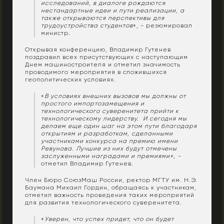
исследований, в диалоге рождаются
нестандартные идеи и пути реализации, а
также открываются перспективы для
трудоустройства студентов
», - резюмировал
министр.
Открывая конференцию, Владимир Гутенев
поздравил всех присутствующих с наступающим
Днем машиностроителя и отметил значимость
проводимого мероприятия в сложившихся
геополитических условиях.
«
В условиях внешних вызовов мы должны от
простого импортозамещения и
технологического суверенитета прийти к
технологическому лидерству. И сегодня мы
делаем еще один шаг на этом пути благодаря
открытиям и разработкам, сделанными
участниками конкурса на премию имени
Ревунова. Лучшие из них будут отмечены
заслуженными наградами и премиями», -
отметил Владимир Гутенев
.
Член Бюро СоюзМаш России, ректор МГТУ им. Н.Э.
Баумана Михаил Гордин, обращаясь к участникам,
отметил важность проведения таких мероприятий
для развития технологического суверенитета.
«
Уверен, что успех придет, что он будет