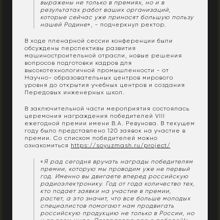
выражены не только в премиях, но и в
результатах работ ваших организаций,
которые сейчас уже приносят большую пользу
нашей Родине
», - подчеркнул ректор.
В ходе пленарной сессии конференции были
обсуждены перспективы развития
машиностроительной отрасли, новые решения
вопросов подготовки кадров для
высокотехнологичной промышленности - от
Научно- образовательных центров мирового
уровня до открытия учебных центров и создания
Передовых инженерных школ.
В заключительной части мероприятия состоялась
церемония награждения победителей VIII
ежегодной премии имени В.А. Ревунова. В текущем
году было представлено 120 заявок на участие в
премии. Со списком победителей можно
ознакомиться
https://soyuzmash.ru/project/
«
Я рад сегодня вручать награды победителям
премии, которую мы проводим уже не первый
год. Именно вы двигаете вперед российскую
радиоэлектронику. Год от года количество тех,
кто подает заявки на участие в премии,
растет, а это значит, что все больше молодых
специалистов помогают нам продвигать
российскую продукцию не только в России, но