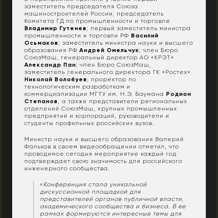
заместитель председателя Союза
машиностроителей России, председатель
Комитета ГД по промышленности и торговле
Владимир Гутенев
; первый заместитель министра
промышленности и торговли РФ
Василий
Осьмаков
; заместитель министра науки и высшего
образования РФ
Андрей Омельчук
; член Бюро
СоюзМаш, генеральный директор АО «КРЭТ»
Александр Пан
; член Бюро СоюзМаш,
заместитель генерального директора ГК «Ростех»
Николай Волобуев
; проректор по
технологическим разработкам и
коммерциализации МГТУ им. Н.Э. Баумана
Родион
Степанов
, а также представители региональных
отделений СоюзМаш, крупных промышленных
предприятий и корпораций, руководители и
студенты профильных российских вузов.
Министр науки и высшего образования Валерий
Фальков в своем видеообращении отметил, что
проводимое сегодня мероприятие каждый год
подтверждает свою значимость для российского
инженерного сообщества.
«
Конференция стала уникальной
дискуссионной площадкой для
представителей органов публичной власти,
академического сообщества и бизнеса. В ее
рамках формируются интересные темы для