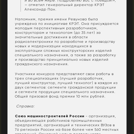
и во всем мире. Поздравляю вас с победой!»,
— отметил генеральный директор КРЭТ
Александр Пан.
Напомним, премия имени Ревунова была
учреждена по инициативе КРЭТ. Она присуждается
молодым перспективным разработчикам,
конструкторам и технологам (до 35 лет) за
значительные достижения в области
радиоэлектроники по разработке и производству
новых и модернизации находящихся в
эксплуатации сложных конструкторских изделий
специального назначения, а также за разработку
и производство принципиально новых изделий
гражданского назначения.
Участники конкурса представляют свои работы в
трех специализациях (лучший разработчик,
лучший конструктор, лучший технолог) в каждом из
двух сегментов: сегменте гражданской продукции
и сегменте продукции специального назначения.
Общий призовой фонд премии 10 млн рублей.
Справка:
Союз машиностроителей России
- организация,
объединяющая работников промышленных
предприятий, организаций и технических ВУЗов в
76 регионах России на базе более чем 560 местных
отделений. Основной целью деятельности