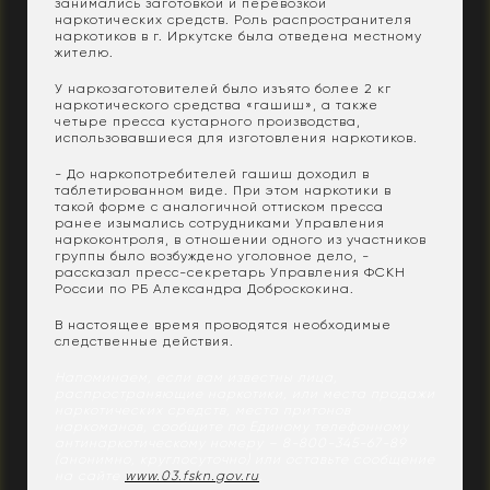
занимались заготовкой и перевозкой
наркотических средств. Роль распространителя
наркотиков в г. Иркутске была отведена местному
жителю.
У наркозаготовителей было изъято более 2 кг
наркотического средства «гашиш», а также
четыре пресса кустарного производства,
использовавшиеся для изготовления наркотиков.
- До наркопотребителей гашиш доходил в
таблетированном виде. При этом наркотики в
такой форме с аналогичной оттиском пресса
ранее изымались сотрудниками Управления
наркоконтроля, в отношении одного из участников
группы было возбуждено уголовное дело, -
рассказал пресс-секретарь Управления ФСКН
России по РБ Александра Доброскокина.
В настоящее время проводятся необходимые
следственные действия.
Напоминаем, если вам известны лица,
распространяющие наркотики, или места продажи
наркотических средств, места притонов
наркоманов, сообщите по Единому телефонному
антинаркотическому номеру – 8-800-345-67-89
(анонимно, круглосуточно) или оставьте сообщение
на сайте
www.03.fskn.gov.ru
.