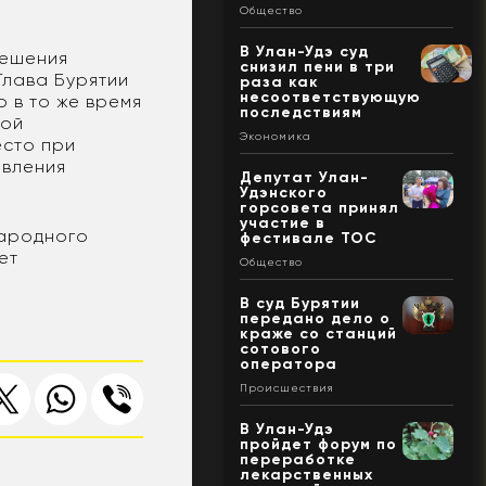
Общество
В Улан-Удэ суд
решения
снизил пени в три
Глава Бурятии
раза как
несоответствующую
о в то же время
последствиям
вой
Экономика
есто при
овления
Депутат Улан-
Удэнского
горсовета принял
участие в
Народного
фестивале ТОС
ет
Общество
В суд Бурятии
передано дело о
краже со станций
сотового
оператора
Происшествия
В Улан-Удэ
пройдет форум по
переработке
лекарственных