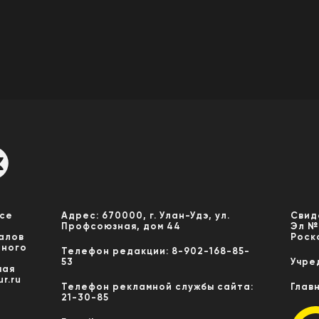
Все
Адрес: 670000, г. Улан-Удэ, ул.
Свид
Профсоюзная, дом 44
Эл №
алов
Роск
нного
Телефон редакции: 8-902-168-85-
53
Учре
мая
r.ru
Телефон рекламной службы сайта:
Глав
21-30-85