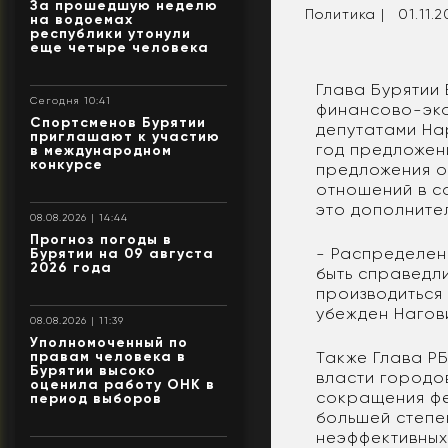
За прошедшую неделю
Политика |
01.11.2
на водоемах
республики утонули
еще четыре человека
Глава Бурятии
Сегодня 10:41
финансово-эко
Спортсменов Бурятии
депутатами На
приглашают к участию
год предложен
в международном
конкурсе
предложения о
отношений в с
это дополните
08.08.2026 | 14:44
Прогноз погоды в
- Распределен
Бурятии на 09 августа
2026 года
быть справедл
производиться
убежден Нагов
08.08.2026 | 11:39
Уполномоченный по
правам человека в
Также Глава Р
Бурятии высоко
власти городов
оценила работу ОНК в
сокращения фе
период выборов
большей степе
неэффективных