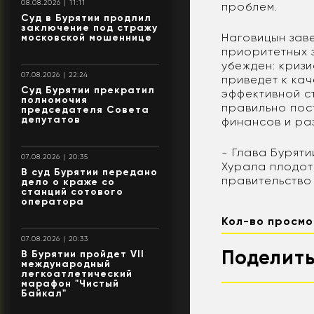
08.08.2026 | 11:11
проблем.
Суд в Бурятии продлил
заключение под стражу
Наговицын зав
московской мошеннице
приоритетных 
убежден: кризи
07.08.2026 | 22:24
приведет к кач
Суд Бурятии прекратил
эффективной с
полномочия
правильно пос
председателя Совета
депутатов
финансов и ра
- Глава Бурят
07.08.2026 | 20:35
Хурала плодот
В суд Бурятии передано
правительство 
дело о краже со
станций сотового
оператора
Кол-во просмо
07.08.2026 | 20:33
Поделить
В Бурятии пройдет VII
международный
легкоатлетический
марафон "Чистый
Байкал"