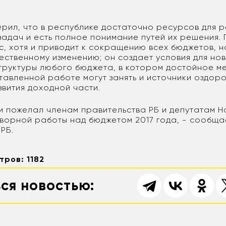
ерил, что в республике достаточно ресурсов для 
задач и есть полное понимание путей их решения. 
с, хотя и приводит к сокращению всех бюджетов, н
ественному изменению; он создает условия для но
труктуры любого бюджета, в котором достойное м
тавленной работе могут занять и источники оздор
звития доходной части.
ии пожелал членам правительства РБ и депутатам 
ворной работы над бюджетом 2017 года, - сообща
РБ.
тров: 1182
ся новостью: