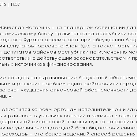
016 | 11:57
 Вячеслав Наговицын на планерном совещании дал
номическому блоку правительства республики со
родного Хурала рассмотреть при обсуждении бюд
ия депутатов горсовета Улан-Удэ, а также поступ
т депутатов районов республики по изменению м
оответствии с действующим законодательством и п
льных источников финансирования.
ие средств на выравнивание бюджетной обеспече
ивым и решение проблем одних районов или город
 за счет ухудшения финансовой обеспеченности дру
ицын.
Б обратился ко всем органам исполнительной и за
 и районов: в условиях санкций и кризиса в стране
деральной финансовой помощи нужно направить с
ни на увеличение доходной базы бюджетов и сниж
 расходов – это более надежный способ решения