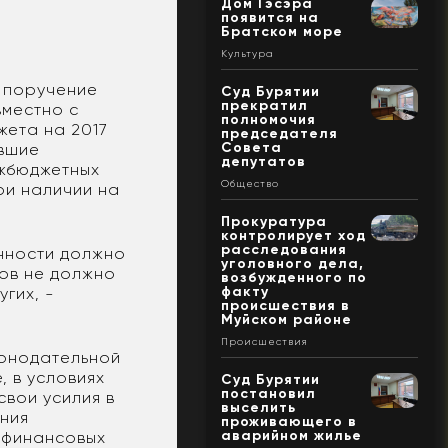
Дом Гэсэра
появится на
Братском море
Культура
 поручение
Суд Бурятии
прекратил
вместно с
полномочия
жета на 2017
председателя
Совета
ившие
депутатов
ежбюджетных
Общество
ри наличии на
Прокуратура
контролирует ход
расследования
нности должно
уголовного дела,
ов не должно
возбужденного по
факту
гих, -
происшествия в
Муйском районе
Происшествия
конодательной
, в условиях
Суд Бурятии
постановил
вои усилия в
выселить
ения
проживающего в
аварийном жилье
 финансовых