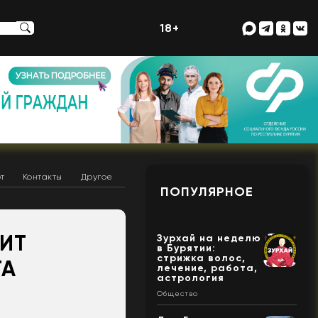
18+
т
Контакты
Другое
ПОПУЛЯРНОЕ
ИТ
Зурхай на неделю
в Бурятии:
стрижка волос,
ТА
лечение, работа,
астрология
Общество
.