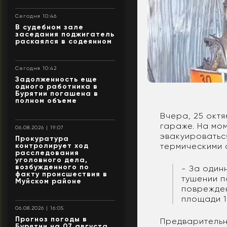
Сегодня 10:46
В судебном зале
заседания поджигатель
раскаялся в содеянном
Сегодня 10:42
Задолженность еще
одного работника в
Бурятии погашена в
полном объеме
Вчера, 25 октя
гараже. На мо
06.08.2026 | 19:07
эвакуироватьс
Прокуратура
контролирует ход
термическими 
расследования
уголовного дела,
возбужденного по
- За один
факту происшествия в
тушении п
Муйском районе
поврежден
площади 1
06.08.2026 | 16:05
Прогноз погоды в
Предварительн
Бурятии на 07 августа