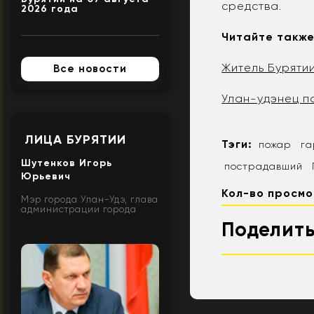
средства.
2026 года
Читайте также
Житель Буряти
Все новости
Улан-удэнец п
ЛИЦА БУРЯТИИ
Тэги:
пожар
г
Шутенков Игорь
пострадавший
Юрьевич
Кол-во просмо
Мэр города Улан-Удэ, глава
администрации города
Поделить