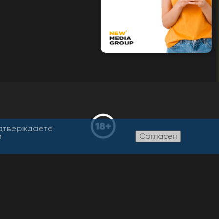
одтверждаете
и
Согласен
етельство о регистрации СМИ
 ФС 77-76094, выдано
омнадзором
дитель: ООО «Жасмин»
ный редактор: Никитина Т.И.