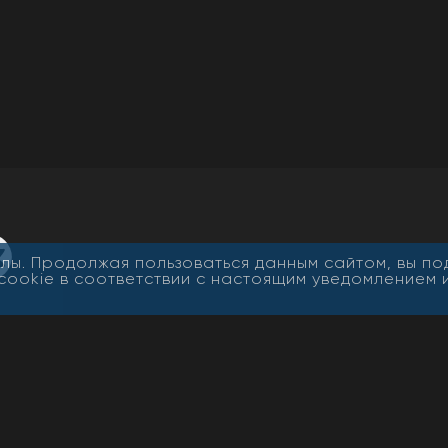
лы. Продолжая пользоваться данным сайтом, вы п
cookie в соответствии с настоящим уведомлением 
Все
Адрес: 670000, г. Улан-Удэ, ул.
Свид
Профсоюзная, дом 44
Эл №
алов
Роск
нного
Телефон редакции: 8-902-168-85-
53
Учре
мая
r.ru
Телефон рекламной службы сайта:
Глав
21-30-85