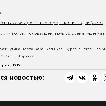
:
и сильно обгорел на пожаре, спасая людей (ФОТО)
олучил ожоги головы, шеи и рук во время тушения 
араж
улица Чертенкова
Улан-Удэ
Бурятия
ожоги
пожи
ГУ МЧС по Бурятии
тров: 1219
ся новостью: