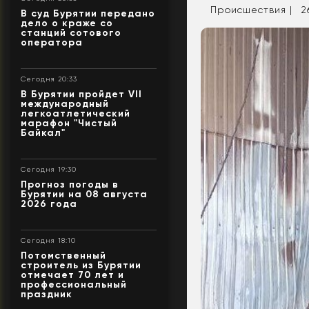
Происшествия |
2
В суд Бурятии передано
дело о краже со
станций сотового
оператора
Сегодня 20:33
В Бурятии пройдет VII
международный
легкоатлетический
марафон "Чистый
Байкал"
Сегодня 19:30
Прогноз погоды в
Бурятии на 08 августа
2026 года
Сегодня 18:10
Потомственный
строитель из Бурятии
отмечает 70 лет и
профессиональный
праздник