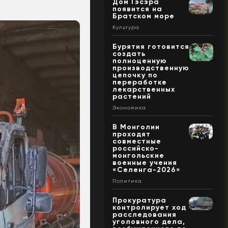
Дом Гэсэра
появится на
Братском море
Культура
Бурятия готовится
создать
полноценную
производственную
цепочку по
переработке
лекарственных
растений
Экономика
В Монголии
проходят
совместные
российско-
монгольские
военные учения
«Селенга-2026»
Политика
Прокуратура
контролирует ход
расследования
уголовного дела,