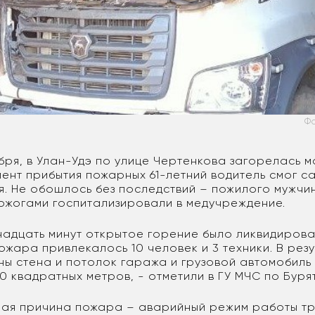
Фо
бря, в Улан-Удэ по улице Чертенкова загорелась 
мент прибытия пожарных 61-летний водитель смог с
я. Не обошлось без последствий – пожилого мужчин
ожогами госпитализировали в медучреждение.
надцать минут открытое горение было ликвидирова
ожара привлекалось 10 человек и 3 техники. В рез
ы стена и потолок гаража и грузовой автомобиль
0 квадратных метров, - отметили в ГУ МЧС по Бур
ая причина пожара – аварийный режим работы т