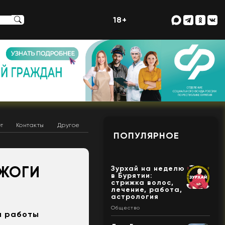
18+
т
Контакты
Другое
ПОПУЛЯРНОЕ
ОЖОГИ
Зурхай на неделю
в Бурятии:
стрижка волос,
лечение, работа,
астрология
Общество
а работы