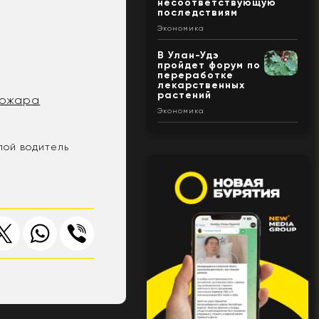
несоответствующую
последствиям
Экономика
В Улан-Удэ
пройдет форум по
переработке
лекарственных
растений
пожара
Экономика
лой водитель