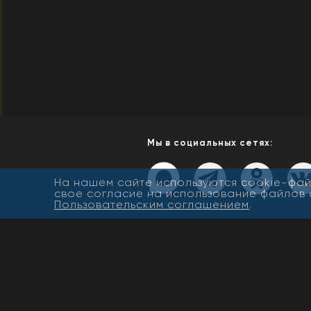
Мы в социальных сетях:
На нашем сайте используются cookie-фай
свое согласие на использование файлов 
Пользовательским соглашением
.
© ООО «Жасмин», 2019-2022. 
права защищены. Полная или
частичная публикация матери
допускается только с письме
разрешения редакции. При
цитировании материалов пря
активная ссылка на www.newbu
обязательна.