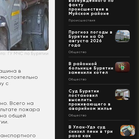
возбужденного по
факту
происшествия в
Муйском районе
Происшествия
Прогноз погоды в
Бурятии на 06
августа 2026
года
Общество
то: ГУ МЧС по Бурятии
В районной
больнице Бурятии
машина в
заменили котел
амостоятельно
Общество
у с
Суд Бурятии
постановил
выселить
но. Всего на
проживающего в
аварийном жилье
ультате пожара
 на общей
Общество
ятии.
В Улан-Удэ суд
снизил пени в три
ранспортного
раза как