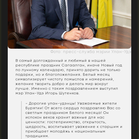
Фото: пресс-служба мэрии Улан-Удэ
В самый долгожданный и любимый в нашей
республике праздник Сагаалган, иначе Новый год
по лунному календарю, принято дарить не только
подарки, но и благопожелания. Белый месяц
символизирует чистоту помыслов и намерений,
желание творить добро и делать мир вокруг
лучше. Именно с таким поздравлением выступил
мэр Улан-Удэ Игорь Шутенков.
- Дорогие улан-удэнцы! Уважаемые жители
Бурятии! От всего сердца поздравляю Вас со
светлым праздником Белого месяца! Он
испокон веков хранит важные для нас
ценности: гостеприимство, открытость,
щедрость, воспитывает уважение к старшим и
приобщает молодёжь к национальным
традициям.