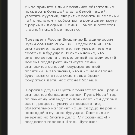
У нас принято в дни праздника обязательно
накрывать большой стол с белой пищей,
угостить буузами, сварить ароматный зеленый
чай с молоком и собраться в домашнем кругу
с родными людьми. Семья – была и остается
главной нашей ценностью.
Президент России Владимир Владимирович
Путин объявил 2024-ый - Годом семьи. Чем
она крепче, надежнее, тем увереннее мы
смотрим в будущее. И очень важно, что
именно сегодня в переломный исторический
момент поддержка института семьи
становится основой государственной
политики. А это значит, что в нашей стране
будут заключаться счастливые браки,
рождаться дети, нас станет больше.
Дорогие друзья! Пусть процветает ваш род и
становятся большими семьи! Пусть Новый год
по лунному календарю принесет нам добрые
вести, радость, удачу и процветание, и
обязательно наполнит наши сердца верой и
надеждой в лучшее будущее! Даст силы и
энергию на благие дела! С праздником! -
поздравил горожан Игорь Шутенков.