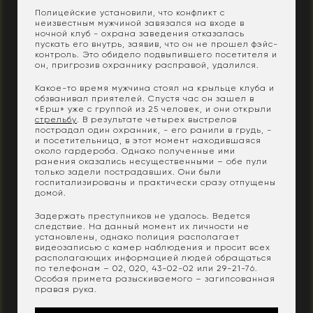
Полицейские установили, что конфликт с
неизвестным мужчиной завязался на входе в
ночной клуб - охрана заведения отказалась
пускать его внутрь, заявив, что он не прошел фэйс-
контроль. Это обидело подвыпившего посетителя и
он, пригрозив охраннику расправой, удалился.
Какое-то время мужчина стоял на крыльце клуба и
обзванивал приятелей. Спустя час он зашел в
«Ерш» уже с группой из 25 человек, и они открыли
стрельбу
. В результате четырех выстрелов
пострадал один охранник, - его ранили в грудь, -
и посетительница, в этот момент находившаяся
около гардероба. Однако полученные ими
ранения оказались несущественными – обе пули
только задели пострадавших. Они были
госпитализированы и практически сразу отпущены
домой.
Задержать преступников не удалось. Ведется
следствие. На данный момент их личности не
установлены, однако полиция располагает
видеозаписью с камер наблюдения и просит всех
располагающих информацией людей обращаться
по телефонам – 02, 020, 43-02-02 или 29-21-76.
Особая примета разыскиваемого – загипсованная
правая рука.