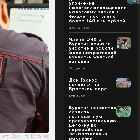
уточнения
налогоплательщиками
налоговых рисков в
бюджет поступило
более 740 млн рублей
Экономика
Члены ОНК в
Бурятии приняли
участие в работе
административной
комиссии женской
колонии
Общество
Дом Гэсэра
появится на
Братском море
Культура
Бурятия готовится
создать
полноценную
производственную
цепочку по
переработке
лекарственных
Фото: Зорикто Дагбаев
растений