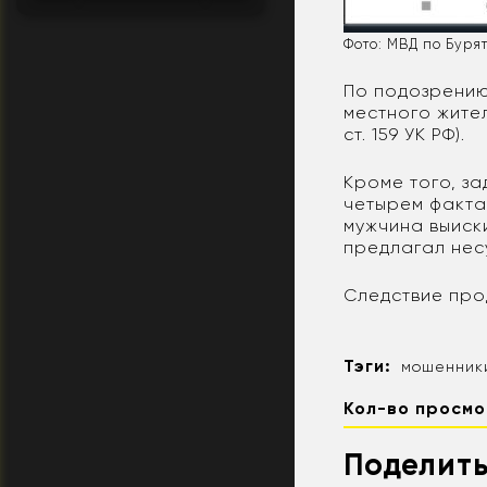
Фото: МВД по Буря
По подозрению
местного жител
ст. 159 УК РФ).
Кроме того, з
четырем факта
мужчина выиски
предлагал нес
Следствие про
Тэги:
мошенник
Кол-во просмо
Поделить