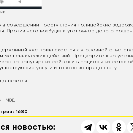
тии
 в совершении преступления полицейские задерж
я. Против него возбудили уголовное дело о мошенн
адержанный уже привлекается к уголовной ответств
м мошеннических действий. Предварительно устан
вал на популярных сайтах и в социальных сетях о
уществующие услуги и товары за предоплату.
должается.
и
МВД
тров: 1680
ся новостью: