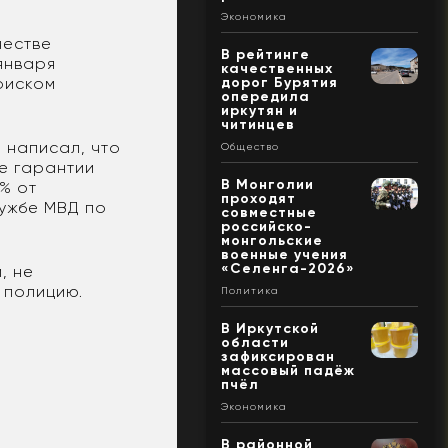
Экономика
честве
В рейтинге
 января
качественных
оиском
дорог Бурятия
опередила
иркутян и
читинцев
 написал, что
Общество
ве гарантии
В Монголии
% от
проходят
лужбе МВД по
совместные
российско-
монгольские
военные учения
«Селенга-2026»
, не
 полицию.
Политика
В Иркутской
области
зафиксирован
массовый падёж
пчёл
Экономика
В районной