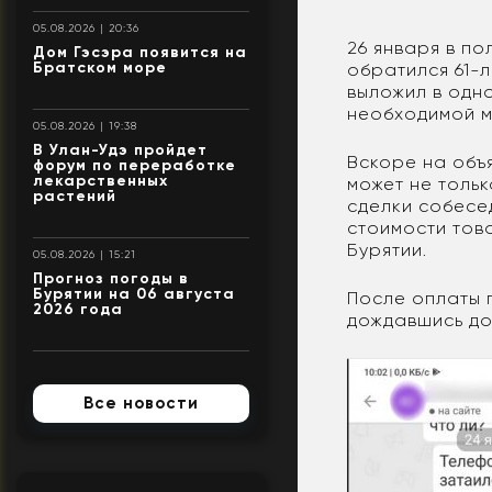
05.08.2026 | 20:36
26 января в п
Дом Гэсэра появится на
Братском море
обратился 61-л
выложил в одн
необходимой м
05.08.2026 | 19:38
В Улан-Удэ пройдет
Вскоре на объ
форум по переработке
лекарственных
может не тольк
растений
сделки собесе
стоимости тов
Бурятии.
05.08.2026 | 15:21
Прогноз погоды в
Бурятии на 06 августа
После оплаты п
2026 года
дождавшись до
Все новости