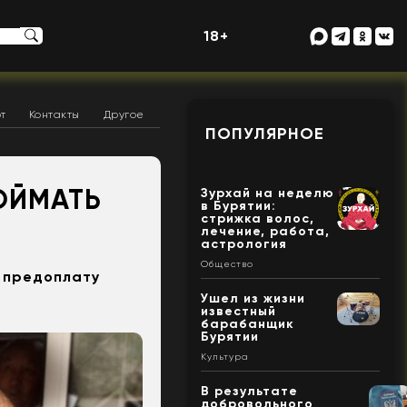
18+
т
Контакты
Другое
ПОПУЛЯРНОЕ
ОЙМАТЬ
Зурхай на неделю
в Бурятии:
стрижка волос,
лечение, работа,
астрология
Общество
 предоплату
Ушел из жизни
известный
барабанщик
Бурятии
Культура
В результате
добровольного