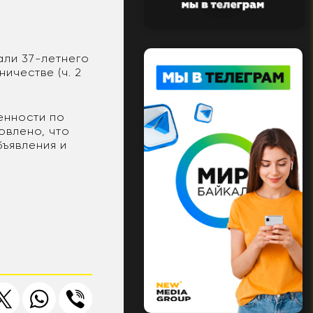
али 37-летнего
ичестве (ч. 2
енности по
овлено, что
бъявления и