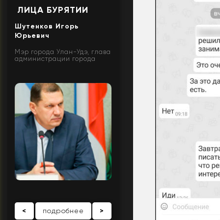
ЛИЦА БУРЯТИИ
Шутенков Игорь
Юрьевич
Мэр города Улан-Удэ, глава
администрации города
<
подробнее
>