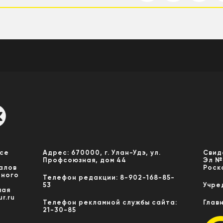
Все
Адрес: 670000, г. Улан-Удэ, ул.
Свид
Профсоюзная, дом 44
Эл №
алов
Роск
нного
Телефон редакции: 8-902-168-85-
53
Учре
мая
r.ru
Телефон рекламной службы сайта:
Глав
21-30-85