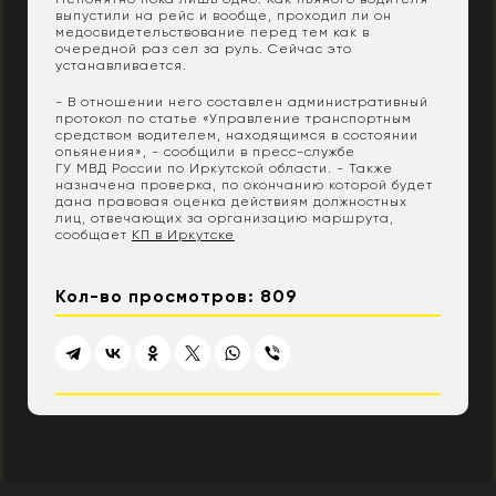
выпустили на рейс и вообще, проходил ли он
медосвидетельствование перед тем как в
очередной раз сел за руль. Сейчас это
устанавливается.
- В отношении него составлен административный
протокол по статье «Управление транспортным
средством водителем, находящимся в состоянии
опьянения», - сообщили в пресс-службе
ГУ МВД России по Иркутской области. - Также
назначена проверка, по окончанию которой будет
дана правовая оценка действиям должностных
лиц, отвечающих за организацию маршрута,
сообщает
КП в Иркутске
Кол-во просмотров: 809