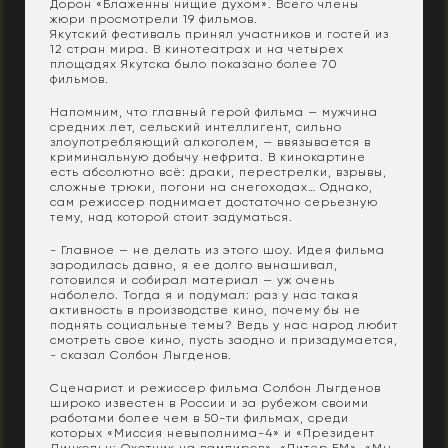
Дорон «Блаженны нищие духом». Всего члены
жюри просмотрели 19 фильмов.
Якутский фестиваль принял участников и гостей из
12 стран мира. В кинотеатрах и на четырех
площадях Якутска было показано более 70
фильмов.
Напомним, что главный герой фильма — мужчина
средних лет, сельский интеллигент, сильно
злоупотребляющий алкоголем, — ввязывается в
криминальную добычу нефрита. В кинокартине
есть абсолютно всё: драки, перестрелки, взрывы,
сложные трюки, погони на снегоходах… Однако,
сам режиссер поднимает достаточно серьезную
тему, над которой стоит задуматься.
- Главное — не делать из этого шоу. Идея фильма
зародилась давно, я ее долго вынашивал,
готовился и собирал материал — уж очень
наболело. Тогда я и подумал: раз у нас такая
активность в производстве кино, почему бы не
поднять социальные темы? Ведь у нас народ любит
смотреть свое кино, пусть заодно и призадумается,
- сказал Солбон Лыгденов.
Сценарист и режиссер фильма Солбон Лыгденов
широко известен в России и за рубежом своими
работами более чем в 50-ти фильмах, среди
которых «Миссия невыполнима-4» и «Президент