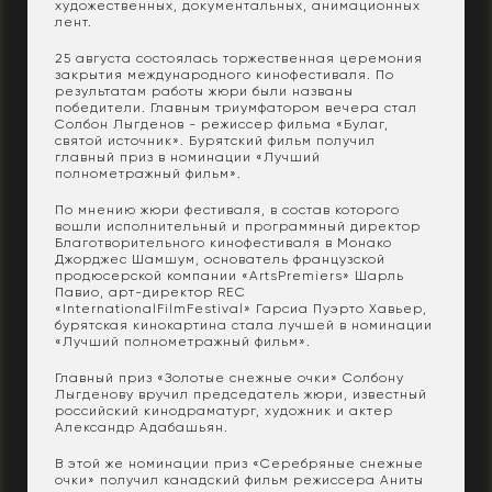
художественных, документальных, анимационных
лент.
25 августа состоялась торжественная церемония
закрытия международного кинофестиваля. По
результатам работы жюри были названы
победители. Главным триумфатором вечера стал
Солбон Лыгденов - режиссер фильма «Булаг,
святой источник». Бурятский фильм получил
главный приз в номинации «Лучший
полнометражный фильм».
По мнению жюри фестиваля, в состав которого
вошли исполнительный и программный директор
Благотворительного кинофестиваля в Монако
Джорджес Шамшум, основатель французской
продюсерской компании «ArtsPremiers» Шарль
Павио, арт-директор REC
«InternationalFilmFestival» Гарсиа Пуэрто Хавьер,
бурятская кинокартина стала лучшей в номинации
«Лучший полнометражный фильм».
Главный приз «Золотые снежные очки» Солбону
Лыгденову вручил председатель жюри, известный
российский кинодраматург, художник и актер
Александр Адабашьян.
В этой же номинации приз «Серебряные снежные
очки» получил канадский фильм режиссера Аниты