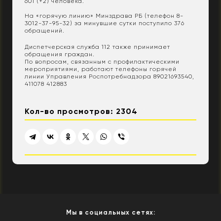
601 (+2) человека.
На «горячую линию» Минздрава РБ (телефон 8-
3012-37-95-32) за минувшие сутки поступило 376
обращений.
Диспетчерская служба 112 также принимает
обращения граждан.
По вопросам, связанным с профилактическими
мероприятиями, работают телефоны горячей
линии Управления Роспотребнадзора 89021693540,
411078 412883
Кол-во просмотров: 2304
Мы в социальных сетях: