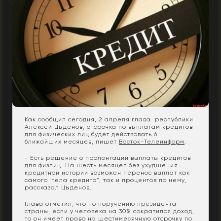
Как сообщил сегодня, 2 апреля глава республики
Алексей Цыденов, отсрочка по выплатам кредитов
для физических лиц будет действовать 6
ближайших месяцев, пишет
Восток-Телеинформ
.
- Есть решение о пролонгации выплаты кредитов
для физлиц. На шесть месяцев без ухудшения
кредитной истории возможен перенос выплат как
самого "тела кредита", так и процентов по нему,
рассказал Цыденов.
Глава отметил, что по поручению президента
страны, если у человека на 30% сократился доход,
то он имеет право на шестимесячную отсрочку по