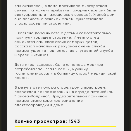
Как оказалось, в доме проживала многодетная
семья. На момент прибытия пожарных все они были
эвакуированы и находились у соседей. Жилой дом
был полностью охвачен огнем, существовала
угроза соседним строениям.
- Хозяева дома вместе с детьми самостоятельно
покинули горящее строение. Именно отец
семейства сам спас своих семерых детей, -
рассказал начальник дежурной смены службы
пожаротушения подполковник внутренней службы
Сергей Ситников.
Дети живы, здоровы. Однако помощь медиков
потребовалась главе семьи, мужчину
госпитализировали в больницу скорой медицинской
помощи.
В результате пожара сгорел дом с пристроем,
поврежден припаркованный в ограде автомобиль
''Тойота-Калдина''. Предварительной причиной
пожара стало короткое замыкание
электропроводки в доме.
Кол-во просмотров: 1543