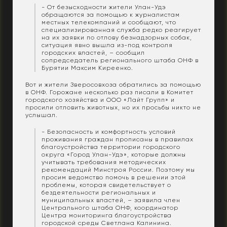
- От безысходности жители Улан-Удэ
обращаются за помощью к журналистам
местных телекомпаний и сообщают, что
специализированная служба редко реагирует
на их заявки по отлову безнадзорных собак,
ситуация явно вышла из-под контроля
городских властей, – сообщил
сопредседатель регионального штаба ОНФ в
Бурятии Максим Киреенко.
Вот и жители Зверосовхоза обратились за помощью
в ОНФ. Горожане несколько раз писали в Комитет
городского хозяйства и ООО «Лайт Групп» и
просили отловить животных, но их просьбы никто не
услышал.
- Безопасность и комфортность условий
проживания граждан прописаны в правилах
благоустройства территории городского
округа «Город Улан-Удэ», которые должны
учитывать требования методических
рекомендаций Минстроя России. Поэтому мы
просим ведомство помочь в решении этой
проблемы, которая свидетельствует о
бездеятельности региональных и
муниципальных властей, – заявила член
Центрального штаба ОНФ, координатор
Центра мониторинга благоустройства
городской среды Светлана Калинина.