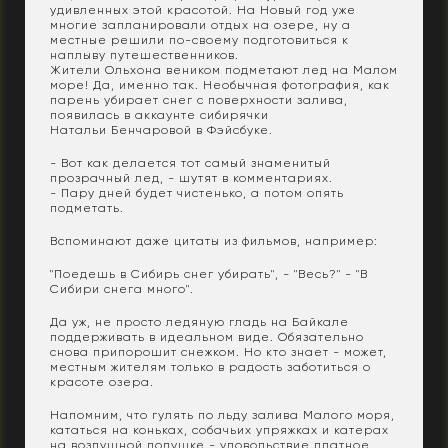
удивленных этой красотой. На Новый год уже
многие запланировали отдых на озере, ну а
местные решили по-своему подготовиться к
наплыву путешественников.
Жители Ольхона веником подметают лед на Малом
море! Да, именно так. Необычная фотография, как
парень убирает снег с поверхности залива,
появилась в аккаунте сибирячки
Натальи Бенчаровой в Фэйсбуке.
- Вот как делается тот самый знаменитый
прозрачный лед, - шутят в комментариях.
- Пару дней будет чистенько, а потом опять
подметать.
Вспоминают даже цитаты из фильмов, например:
"Поедешь в Сибирь снег убирать", - "Весь?" - "В
Сибири снега много".
Да уж, не просто ледяную гладь на Байкале
поддерживать в идеальном виде. Обязательно
снова припорошит снежком. Но кто знает - может,
местным жителям только в радость заботиться о
красоте озера.
Напомним, что гулять по льду залива Малого моря,
кататься на коньках, собачьих упряжках и катерах
на воздушной подушке - удовольствие платное.