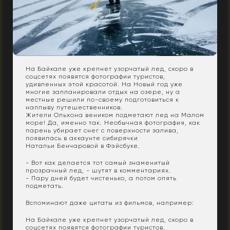
На Байкале уже крепнет узорчатый лед, скоро в
соцсетях появятся фотографии туристов,
удивленных этой красотой. На Новый год уже
многие запланировали отдых на озере, ну а
местные решили по-своему подготовиться к
наплыву путешественников.
Жители Ольхона веником подметают лед на Малом
море! Да, именно так. Необычная фотография, как
парень убирает снег с поверхности залива,
появилась в аккаунте сибирячки
Натальи Бенчаровой в Фэйсбуке.
- Вот как делается тот самый знаменитый
прозрачный лед, - шутят в комментариях.
- Пару дней будет чистенько, а потом опять
подметать.
Вспоминают даже цитаты из фильмов, например:
На Байкале уже крепнет узорчатый лед, скоро в
соцсетях появятся фотографии туристов,