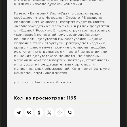
КПРФ как начало думской кампании.
Газета «Вечерний Улан-Удэ», в свою очередь,
сообщила, что в Народном Хурале РБ создана
специальная комиссия, которая будет выявлять
«неблагонадежные элементы» в рядах депутатов
от «Единой России». В новую структуру, названную
«комиссией по партийному взаимодействию»
вошли семь депутатов НХ республики. Однако
создание такой структуры, рассуждает издание,
вряд ли ознаменует громкие скандалы, подобно
исключению отдельных личностей из партии или
лишения депутатского мандата. Но подобный
механизм контроля партии, пожалуй, стоит ввести
и на уровне представительных органов, и
муниципальных образований. Хотя может быть уже
началась партийная чистка.
дготовила Анастасия Рожкова
Кол-во просмотров: 1195