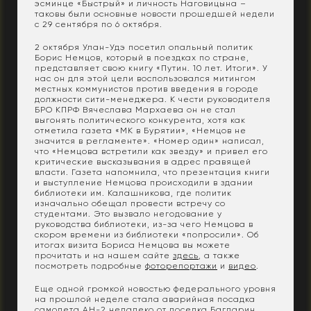
эсминце «Быстрый» и личность Наговицына –
таковы были основные новости прошедшей недели
с 29 сентября по 6 октября.
2 октября Улан-Удэ посетил опальный политик
Борис Немцов, который в поездках по стране,
представляет свою книгу «Путин. 10 лет. Итоги». У
нас он для этой цели воспользовался митингом
местных коммунистов против введения в городе
должности сити-менеджера. К чести руководителя
БРО КПРФ Вячеслава Мархаева он не стал
выгонять политического конкурента, хотя как
отметила газета «МК в Бурятии», «Немцов не
значится в регламенте». «Номер один» написал,
что «Немцова встретили как звезду» и привел его
критические высказывания в адрес правящей
власти. Газета напомнила, что презентация книги
и выступление Немцова происходили в здании
библиотеки им. Калашникова, где политик
изначально обещал провести встречу со
студентами. Это вызвало негодование у
руководства библиотеки, из-за чего Немцова в
скором времени из библиотеки «попросили». Об
итогах визита Бориса Немцова вы можете
прочитать и на нашем сайте
здесь
, а также
посмотреть подробные
фоторепортажи
и
видео
.
Еще одной громкой новостью федерального уровня
на прошлой неделе стала аварийная посадка
самолета АН-2 недалеко от поселка Багдарин.