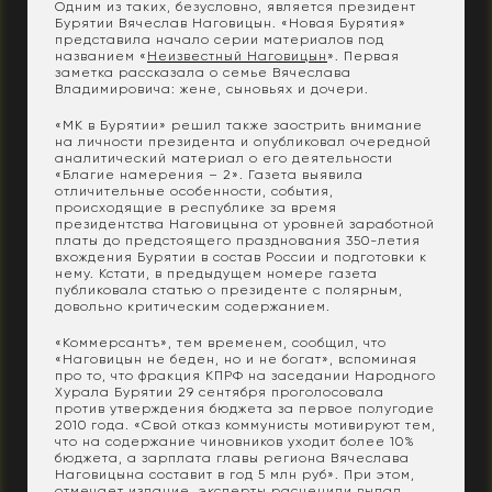
Одним из таких, безусловно, является президент
Бурятии Вячеслав Наговицын. «Новая Бурятия»
представила начало серии материалов под
названием «
Неизвестный Наговицын
». Первая
заметка рассказала о семье Вячеслава
Владимировича: жене, сыновьях и дочери.
«МК в Бурятии» решил также заострить внимание
на личности президента и опубликовал очередной
аналитический материал о его деятельности
«Благие намерения – 2». Газета выявила
отличительные особенности, события,
происходящие в республике за время
президентства Наговицына от уровней заработной
платы до предстоящего празднования 350-летия
вхождения Бурятии в состав России и подготовки к
нему. Кстати, в предыдущем номере газета
публиковала статью о президенте с полярным,
довольно критическим содержанием.
«Коммерсантъ», тем временем, сообщил, что
«Наговицын не беден, но и не богат», вспоминая
про то, что фракция КПРФ на заседании Народного
Хурала Бурятии 29 сентября проголосовала
против утверждения бюджета за первое полугодие
2010 года. «Свой отказ коммунисты мотивируют тем,
что на содержание чиновников уходит более 10%
бюджета, а зарплата главы региона Вячеслава
Наговицына составит в год 5 млн руб». При этом,
отмечает издание, эксперты расценили выпад