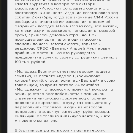
Газета «Бурятия» в номере от 6 октября
рассказала «Историю пропавшего самолета с
благополучным концом». Издание восстановило ход
событий 2 октября, когда все значимые СМИ России
сообщили сначала об исчезновении, а потом об
аварийной посадке АН-24. Слава богу, все выжили,
хотя экипажу и пассажиром, попавшим в грозовой
фронт, пришлось довольно страшно. При
происшествии один пилот и один пассажир
сломали по ноге. Кстати сказать, водитель
вездехода СРЭО «Дылыча» Андрей Жук первым
прибыл на место ЧП. За это руководство
предприятия вручило своему сотруднику премию в
100 тыс. рублей.
«Молодежь Бурятии» отметила героизм нашего
земляка, 19-летнего Алдара Цыренжапова,
который погиб, спасая эсминец «Быстрый» и своих
товарищей, во время пожара 24 сентября.
«Молодежка» написала, что причиной пожара на
эсминце стала безалаберность: в машинном
отделении миноносца горючее под огромным
давлением вырвалось наружу, так как цистерну
переполнили топливом, и один из матросов
неправильно задвинул заглушку трубопровода.
Выдвинувшее топливо выдвинуло вентиль, и все
мгновенно вспыхнуло.
В Бурятии всегда есть свои «главные герои».