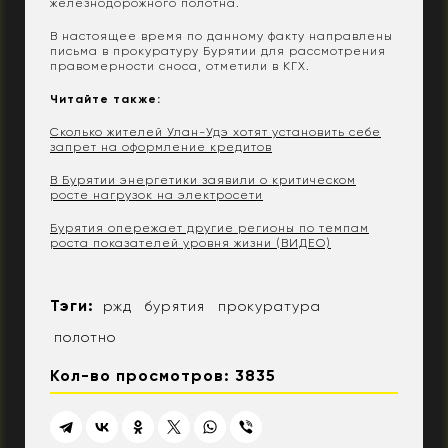
железнодорожного полотна.
В настоящее время по данному факту направлены
письма в прокуратуру Бурятии для рассмотрения
правомерности сноса, отметили в КГХ.
Читайте также:
Сколько жителей Улан-Удэ хотят установить себе
запрет на оформление кредитов
В Бурятии энергетики заявили о критическом
росте нагрузок на электросети
Бурятия опережает другие регионы по темпам
роста показателей уровня жизни (ВИДЕО)
Тэги:
ржд
бурятия
прокуратура
полотно
Кол-во просмотров: 3835