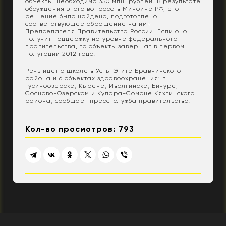
объекты, необходимо 350 млн. рублей. В результате
обсуждения этого вопроса в Минфине РФ, его
решение было найдено, подготовлено
соответствующее обращение на им
я
Председателя Правительства России. Если оно
получит поддержку на уровне федерального
правительства, то объекты завершат в первом
полугодии 2012 года.
Речь идет о школе в Усть-Эгите Еравнинского
района и 6 объектах здравоохранения: в
Гусиноозерске, Кырене, Иволгинске, Бичуре,
Сосново-Озерском и Кудара-Сомоне Кяхтинского
района, сообщает пресс-служба правительства.
Кол-во просмотров: 793