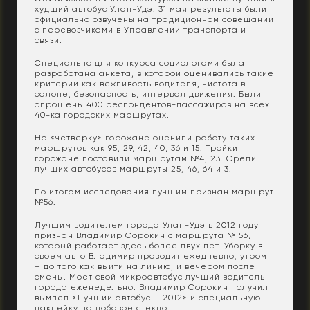
худший автобус Улан-Удэ. 31 мая результаты были
официально озвучены на традиционном совещании
с перевозчиками в Управлении транспорта и
связи.
Специально для конкурса социологами была
разработана анкета, в которой оценивались такие
критерии как вежливость водителя, чистота в
салоне, безопасность, интервал движения. Были
опрошены 400 респондентов-пассажиров на всех
40-ка городских маршрутах.
На «четверку» горожане оценили работу таких
маршрутов как 95, 29, 42, 40, 36 и 15. Тройки
горожане поставили маршрутам №4, 23. Среди
лучших автобусов маршруты 25, 46, 64 и 3.
По итогам исследования лучшим признан маршрут
№56.
Лучшим водителем города Улан-Удэ в 2012 году
признан Владимир Сорокин с маршрута № 56,
который работает здесь более двух лет. Уборку в
своем авто Владимир проводит ежедневно, утром
– до того как выйти на линию, и вечером после
смены. Моет свой микроавтобус лучший водитель
города еженедельно. Владимир Сорокин получил
вымпел «Лучший автобус – 2012» и специальную
наклейку на лобовое стекло.