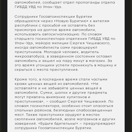
автомобилей, сообщает отдел пропаганды отдела
ГИБДД УВД по Улан-Удэ.
Сотрудники Госавтоинспекции Бурятии
обращаются через «Новую Бурятию» к жителям
республики с просьбой не оставлять без
присмотра на долгое время автомобили,
использовать автосигнализацию. По словам
старшего госинспектора отделения ГИБДД УВД по
Улан-Удэ, майора милиции Сергея Чишевского,
иногда автомобилисты сами провоцируют
преступников. Молодой человек, водитель
микроавтобуса, в заведенном состоянии оставил
автомобиль и зашел на пару минут в магазин. За
это время угонщики успели проникнуть в машину и
скрыться с места преступления.
Кроме того, в последнее время стали частыми
кражи ценных вещей из автомобилей. «Не
оставляйте и не забывайте ценных вещей в
автомобиле. Сумки, шапки и другие предметы
могут привлечь внимание хулиганов и
преступников», – сообщил Сергей Чишевский. По
словам госинспектора, особенно стоит опасаться
спальных районов, безлюдных слабоосвещенных
мест. Также преступники орудуют в местах
скопления автомобилей, возле магазинов и других
заведений. «Будьте бдительны!» – предупреждают
сотрудники Госавтоинспекции Бурятии.