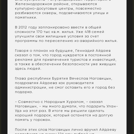
Железнодорожном районе, открываются
культурно-досуговые центры, повсеместно
разбиваются скверы, подсвечиваются улицы и
памятники.
В 2012 году запланировано ввести в общей
сложности 170 тыс кв.м. жилья. Уже 418 семей
улучшили свои жилищные условия за счет
программы по переселению из аварийного жилья.
Говоря о планах на будущее, Геннадий Айдаев
сказал о том, что город нуждается в постоянной
рекламе для привлечения туристов и инвестиций,
а также в обеспечении безопасности уже живущих
здесь людей.
Глава республики Бурятия Вячеслав Наговицын,
поздравляя Айдаева как руководителя
администрации, не смог оставить его и город без
подарка.
- Совместно с Народным Хуралом, - сказал
Наговицын, - мы много думали, что подарить Улан-
Удэ на этот раз. В итоге мы решили сделать
хороший подарок, который останется на долгую
память у горожан.
После этих слов Наговицын лично вручил Айдаеву