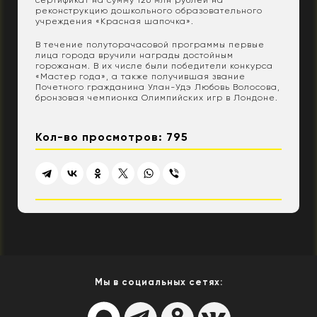
сертификат на сумму 126 млн рублей на
реконструкцию дошкольного образовательного
учреждения «Красная шапочка».
В течение полуторачасовой программы первые
лица города вручили награды достойным
горожанам. В их числе были победители конкурса
«Мастер года», а также получившая звание
Почетного гражданина Улан-Удэ Любовь Волосова,
бронзовая чемпионка Олимпийских игр в Лондоне.
Кол-во просмотров: 795
Мы в социальных сетях: