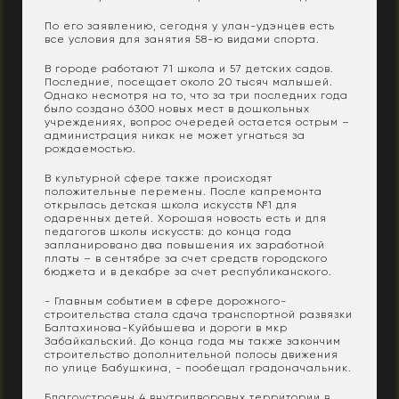
По его заявлению, сегодня у улан-удэнцев есть
все условия для занятия 58-ю видами спорта.
В городе работают 71 школа и 57 детских садов.
Последние, посещает около 20 тысяч малышей.
Однако несмотря на то, что за три последних года
было создано 6300 новых мест в дошкольных
учреждениях, вопрос очередей остается острым –
администрация никак не может угнаться за
рождаемостью.
В культурной сфере также происходят
положительные перемены. После капремонта
открылась детская школа искусств №1 для
одаренных детей. Хорошая новость есть и для
педагогов школы искусств: до конца года
запланировано два повышения их заработной
платы – в сентябре за счет средств городского
бюджета и в декабре за счет республиканского.
- Главным событием в сфере дорожного-
строительства стала сдача транспортной развязки
Балтахинова-Куйбышева и дороги в мкр
Забайкальский. До конца года мы также закончим
строительство дополнительной полосы движения
по улице Бабушкина, - пообещал градоначальник.
Благоустроены 4 внутридворовых территории в