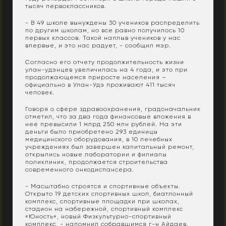
тысяч первоклассников.
- В 49 школе вынуждены 30 учеников распределить
по другим школам, но все равно получилось 10
первых классов. Такой наплыв учеников у нас
впервые, и это нас радует, - сообщил мэр.
Согласно его отчету продолжительность жизни
улан-удэнцев увеличилась на 4 года, и это при
продолжающемся приросте населения –
официально в Улан-Удэ проживают 411 тысяч
человек.
Говоря о сфере здравоохранения, градоначальник
отметил, что за два года финансовые вложения в
нее превысили 1 млрд 250 млн рублей. На эти
деньги было приобретено 293 единицы
медицинского оборудования, в 10 лечебных
учреждениях был завершен капитальный ремонт,
открылись новые лаборатории и филиалы
поликлиник, продолжается строительства
современного онкодиспансера.
- Масштабно строятся и спортивные объекты.
Открыто 19 детских спортивных школ, биатлонный
комплекс, спортивные площадки при школах,
стадион на набережной, спортивный комплекс
«Юность», новый Физкультурно-спортивный
комплекс, - напомнил собравшимся г-н Айдаев.