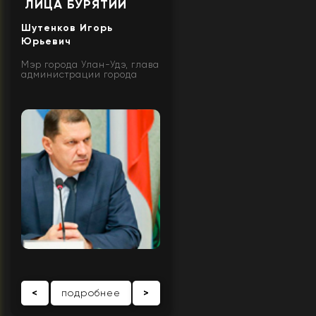
ЛИЦА БУРЯТИИ
Шутенков Игорь
Юрьевич
Мэр города Улан-Удэ, глава
администрации города
<
подробнее
>