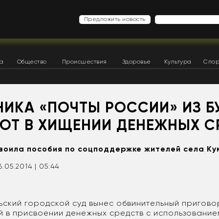
Предложить новость
ка
Общество
Происшествия
Здоровье
Культура
Спор
НИКА «ПОЧТЫ РОССИИ» ИЗ Б
ЮТ В ХИЩЕНИИ ДЕНЕЖНЫХ С
оила пособия по соцподдержке жителей села Ку
6.05.2014 | 05:44
ский городской суд вынес обвинительный приговор
 в присвоении денежных средств с использование