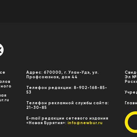
Все
Адрес: 670000, г. Улан-Удэ, ул.
Свид
Профсоюзная, дом 44
Эл №
алов
Роск
нного
Телефон редакции: 8-902-168-85-
53
Учре
мая
r.ru
Телефон рекламной службы сайта:
Глав
21-30-85
E-mail редакции сетевого издания
«Новая Бурятия»:
info@newbur.ru