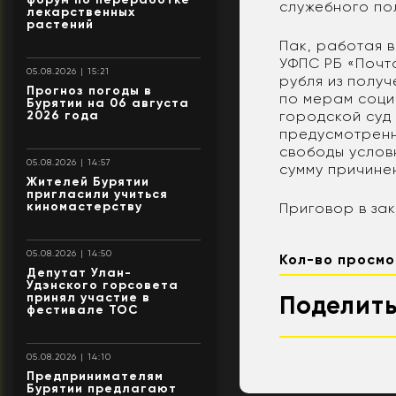
служебного по
лекарственных
растений
Пак, работая 
УФПС РБ «Почта
05.08.2026 | 15:21
рубля из полу
Прогноз погоды в
по мерам соци
Бурятии на 06 августа
городской суд
2026 года
предусмотренно
свободы условн
05.08.2026 | 14:57
сумму причине
Жителей Бурятии
пригласили учиться
киномастерству
Приговор в зак
05.08.2026 | 14:50
Кол-во просмо
Депутат Улан-
Удэнского горсовета
принял участие в
Поделить
фестивале ТОС
05.08.2026 | 14:10
Предпринимателям
Бурятии предлагают