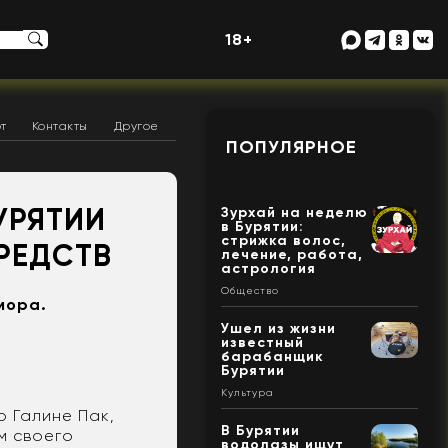
18+
т
Контакты
Другое
ПОПУЛЯРНОЕ
УРЯТИИ
Зурхай на неделю
в Бурятии:
стрижка волос,
РЕДСТВ
лечение, работа,
астрология
Общество
мора.
Ушел из жизни
известный
барабанщик
Бурятии
Культура
 Галине Пак,
В Бурятии
м своего
водолазы ищут