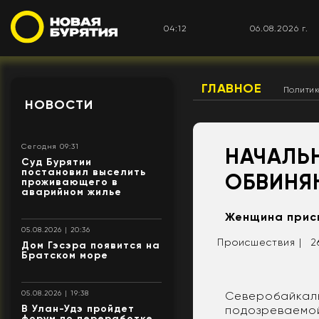
04:12
06.08.2026 г.
ГЛАВНОЕ
Полити
НОВОСТИ
Сегодня 09:31
НАЧАЛЬ
Суд Бурятии
постановил выселить
ОБВИНЯ
проживающего в
аварийном жилье
Женщина присв
05.08.2026 | 20:36
Происшествия |
2
Дом Гэсэра появится на
Братском море
Северобайкаль
05.08.2026 | 19:38
В Улан-Удэ пройдет
подозреваемой
форум по переработке