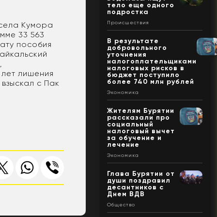
тело еще одного
подростка
Происшествия
 села Кумора
умме 33 563
В результате
лату пособия
добровольного
айкальский
уточнения
налогоплательщиками
,
налоговых рисков в
2 лет лишения
бюджет поступило
более 740 млн рублей
 взыскал с Пак
Экономика
Жителям Бурятии
рассказали про
социальный
налоговый вычет
за обучение и
лечение
Экономика
Глава Бурятии от
души поздравил
десантников с
Днем ВДВ
Общество