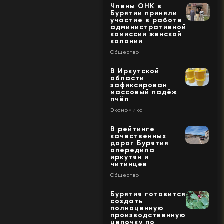
Члены ОНК в
Бурятии приняли
участие в работе
административной
комиссии женской
колонии
Общество
В Иркутской
области
зафиксирован
массовый падёж
пчёл
Экономика
В рейтинге
качественных
дорог Бурятия
опередила
иркутян и
читинцев
Общество
Бурятия готовится
создать
полноценную
производственную
цепочку по