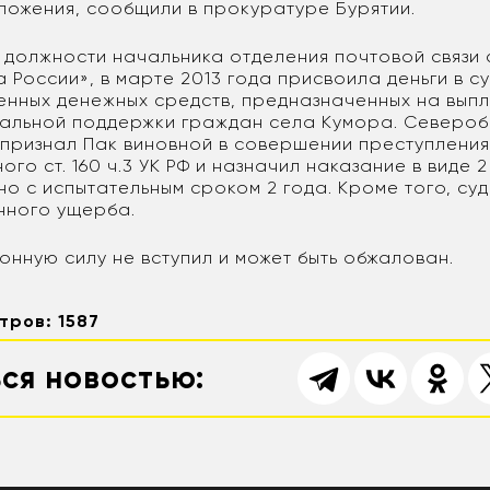
ложения, сообщили в прокуратуре Бурятии.
в должности начальника отделения почтовой связи
 России», в марте 2013 года присвоила деньги в с
ченных денежных средств, предназначенных на вып
альной поддержки граждан села Кумора. Североб
 признал Пак виновной в совершении преступления
го ст. 160 ч.3 УК РФ и назначил наказание в виде 
о с испытательным сроком 2 года. Кроме того, суд
нного ущерба.
онную силу не вступил и может быть обжалован.
тров: 1587
ся новостью: